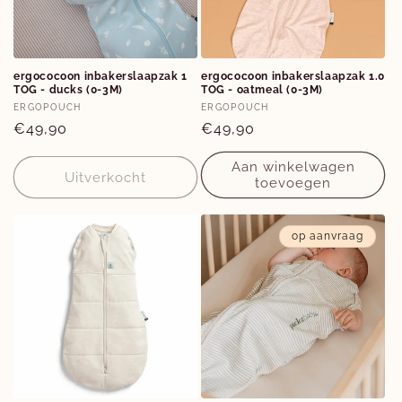
ergococoon inbakerslaapzak 1
ergococoon inbakerslaapzak 1.0
TOG - ducks (0-3M)
TOG - oatmeal (0-3M)
Verkoper:
Verkoper:
ERGOPOUCH
ERGOPOUCH
Normale
€49,90
Normale
€49,90
prijs
prijs
Aan winkelwagen
Uitverkocht
toevoegen
op aanvraag