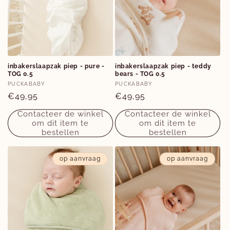
inbakerslaapzak piep - pure -
inbakerslaapzak piep - teddy
TOG 0.5
bears - TOG 0.5
Verkoper:
Verkoper:
PUCKABABY
PUCKABABY
Normale
€49,95
Normale
€49,95
prijs
prijs
Contacteer de winkel
Contacteer de winkel
om dit item te
om dit item te
bestellen
bestellen
op aanvraag
op aanvraag