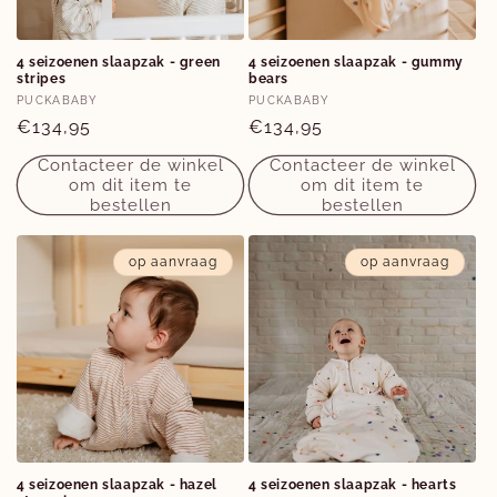
e
:
4 seizoenen slaapzak - green
4 seizoenen slaapzak - gummy
stripes
bears
Verkoper:
Verkoper:
PUCKABABY
PUCKABABY
Normale
€134,95
Normale
€134,95
prijs
prijs
Contacteer de winkel
Contacteer de winkel
om dit item te
om dit item te
bestellen
bestellen
op aanvraag
op aanvraag
4 seizoenen slaapzak - hazel
4 seizoenen slaapzak - hearts