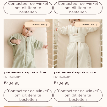
prijs
Contacteer de winkel
Contacteer de winkel
om dit item te
om dit item te
bestellen
bestellen
op aanvraag
op aanvraag
4 seizoenen slaapzak - olive
4 seizoenen slaapzak - pure
Verkoper:
Verkoper:
PUCKABABY
PUCKABABY
Normale
€134,95
Normale
€134,95
prijs
prijs
Contacteer de winkel
Contacteer de winkel
om dit item te
om dit item te
bestellen
bestellen