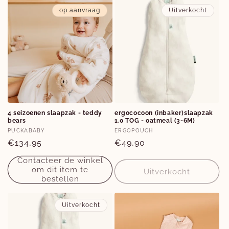
op aanvraag
Uitverkocht
4 seizoenen slaapzak - teddy
ergococoon (inbaker)slaapzak
bears
1.0 TOG - oatmeal (3-6M)
Verkoper:
Verkoper:
PUCKABABY
ERGOPOUCH
Normale
€134,95
Normale
€49,90
prijs
prijs
Contacteer de winkel
om dit item te
Uitverkocht
bestellen
Uitverkocht