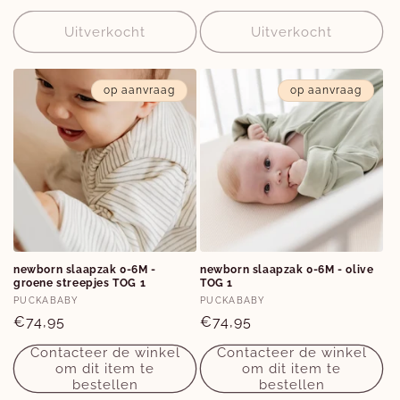
prijs
prijs
Uitverkocht
Uitverkocht
op aanvraag
op aanvraag
newborn slaapzak 0-6M -
newborn slaapzak 0-6M - olive
groene streepjes TOG 1
TOG 1
Verkoper:
Verkoper:
PUCKABABY
PUCKABABY
Normale
€74,95
Normale
€74,95
prijs
prijs
Contacteer de winkel
Contacteer de winkel
om dit item te
om dit item te
bestellen
bestellen