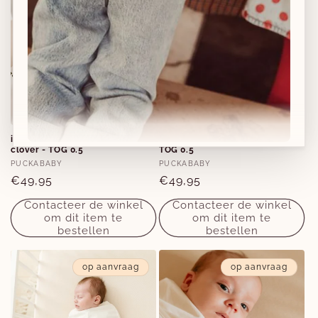
inbakerslaapzak piep - lucky
inbakerslaapzak piep - olive -
clover - TOG 0.5
TOG 0.5
Verkoper:
Verkoper:
PUCKABABY
PUCKABABY
Nieuwe collecties!
Normale
€49,95
Normale
€49,95
prijs
prijs
Nieuwe herfst-winter collecties in ons clubje &
Contacteer de winkel
Contacteer de winkel
om dit item te
om dit item te
nu ook
online
!
bestellen
bestellen
op aanvraag
op aanvraag
Facebook
Instagram