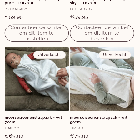
pure - TOG 2.0
sky - TOG 2.0
Verkoper:
Verkoper:
PUCKABABY
PUCKABABY
Normale
€59,95
Normale
€59,95
prijs
prijs
Contacteer de winkel
Contacteer de winkel
om dit item te
om dit item te
bestellen
bestellen
Uitverkocht
Uitverkocht
meerseizoenenslaapzak - wit
meerseizoenenslaapzak - wit
70cm
90cm
Verkoper:
Verkoper:
TIMBOO
TIMBOO
Normale
€69,90
Normale
€79,90