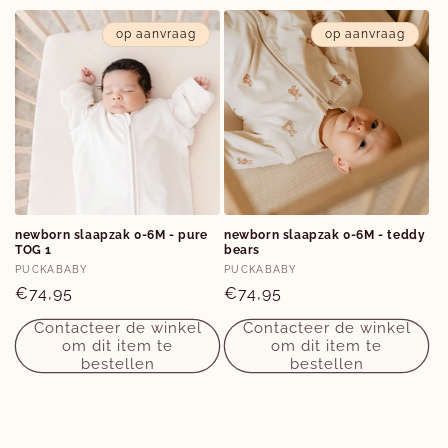
op aanvraag
op aanvraag
newborn slaapzak 0-6M - pure
newborn slaapzak 0-6M - teddy
TOG 1
bears
Verkoper:
Verkoper:
PUCKABABY
PUCKABABY
Normale
€74,95
Normale
€74,95
prijs
prijs
Contacteer de winkel
Contacteer de winkel
om dit item te
om dit item te
bestellen
bestellen