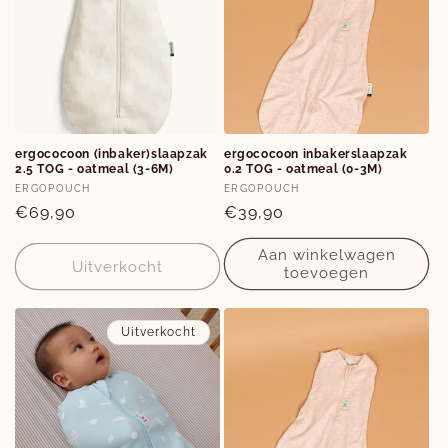
ergococoon (inbaker)slaapzak
ergococoon inbakerslaapzak
2.5 TOG - oatmeal (3-6M)
0.2 TOG - oatmeal (0-3M)
Verkoper:
Verkoper:
ERGOPOUCH
ERGOPOUCH
Normale
€69,90
Normale
€39,90
prijs
prijs
Aan winkelwagen
Uitverkocht
toevoegen
Uitverkocht