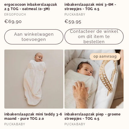
ergococoon inbakerslaapzak
inbakerslaapzak mini 3-6M -
2.5 TOG - oatmeal (0-3M)
streepjes - TOG 0.5
Verkoper:
Verkoper:
ERGOPOUCH
PUCKABABY
Normale
€69,90
Normale
€59,95
prijs
prijs
Contacteer de winkel
Aan winkelwagen
om dit item te
toevoegen
bestellen
op aanvraag
inbakerslaapzak mini teddy 3-6
inbakerslaapzak piep - groene
maand - pure TOG 2.0
streepjes - TOG 0.5
Verkoper:
Verkoper:
PUCKABABY
PUCKABABY