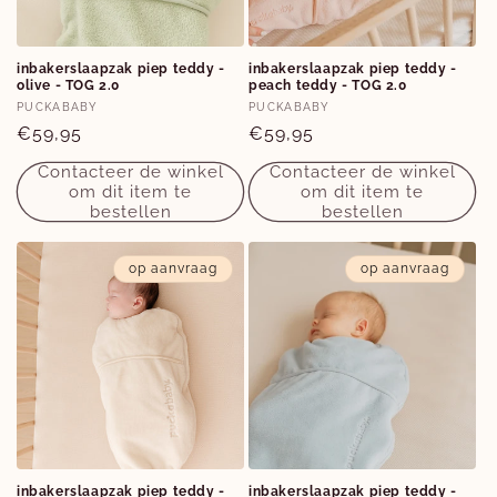
inbakerslaapzak piep teddy -
inbakerslaapzak piep teddy -
olive - TOG 2.0
peach teddy - TOG 2.0
Verkoper:
Verkoper:
PUCKABABY
PUCKABABY
Normale
€59,95
Normale
€59,95
prijs
prijs
Contacteer de winkel
Contacteer de winkel
om dit item te
om dit item te
bestellen
bestellen
op aanvraag
op aanvraag
inbakerslaapzak piep teddy -
inbakerslaapzak piep teddy -