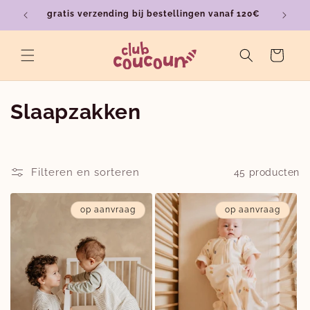
Meteen
gratis verzending bij bestellingen vanaf 120€
ver
naar de
content
Winkelwagen
C
Slaapzakken
o
l
Filteren en sorteren
45 producten
l
op aanvraag
op aanvraag
e
c
t
i