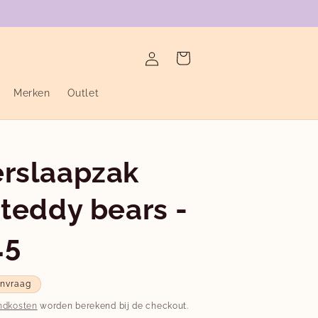
verzending binnen de twee werkdagen
Inloggen
Winkelwagen
Merken
Outlet
erslaapzak
 teddy bears -
.5
anvraag
ndkosten
worden berekend bij de checkout.