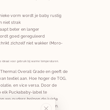
nieke vorm wordt je baby rustig
en niet strak
aapt beter en langer
ordt goed gereguleerd
hrikt zichzelf niet wakker (Moro-
s ideaal voor gebruik bij warme temperaturen.
 Thermal Overall Grade en geeft de
van textiel aan. Hoe hoger de TOG,
olatie, en vice versa. Door de
elk Puckababy-label te
en we ouders helpen de juiste
or elke temperatuur te kiezen.