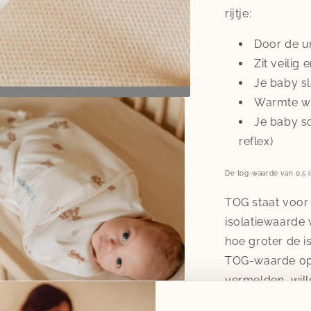
rijtje:
Door de u
Zit veilig 
Je baby sl
Warmte w
Je baby sc
reflex)
De tog-waarde van 0.5 i
TOG staat voor
isolatiewaarde 
hoe groter de is
TOG-waarde op 
vermelden, will
slaapkleding vo