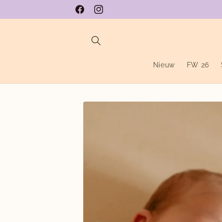
Meteen
naar de
Facebook
Instagram
content
Nieuw
FW 26
Ga direct naar
productinformatie