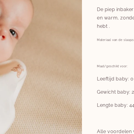
De piep inbake
en warm, zonder
hebt .
Materiaal van de slaapz
Maat/geschikt voor:
Leeftijd baby: 
Gewicht baby: 2
Lengte baby: 4
Alle voordelen