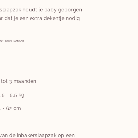
rslaapzak houdt je baby geborgen
 dat je een extra dekentje nodig
ak: 100% katoen.
0 tot 3 maanden
,5 - 5,5 kg
4 - 62 cm
 van de inbakerslaapzak op een