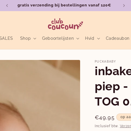
gratis verzending bij bestellingen vanaf 120€
SALES
Shop
Geboortelijsten
Hvid
Cadeaubon
PUCKABABY
inbak
piep -
TOG 0
Normale
€49,95
op a
prijs
Inclusief btw.
Verze