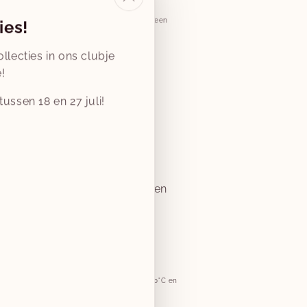
aby beter dan jij. Gebruik TOG-waarden als een
ies!
ertrouw altijd op je eigen oordeel.
llecties in ons clubje
!
ussen 18 en 27 juli!
er op lage temperatuur
akje apart
enband en ritsen voor het wassen
g. Was katoenen items de eerste keren op 30°C en
 voorkomt krimp en behoudt de pasvorm.