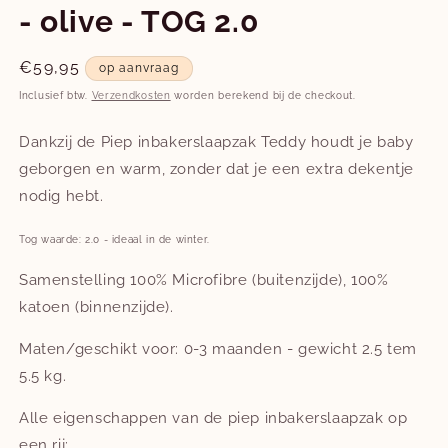
- olive - TOG 2.0
Normale
€59,95
op aanvraag
prijs
Inclusief btw.
Verzendkosten
worden berekend bij de checkout.
Dankzij de Piep inbakerslaapzak Teddy houdt je baby
geborgen en warm, zonder dat je een extra dekentje
nodig hebt.
Tog waarde: 2.0 - ideaal in de winter.
Samenstelling 100% Microfibre (buitenzijde), 100%
katoen (binnenzijde).
Maten/geschikt voor: 0-3 maanden - gewicht 2.5 tem
5.5 kg.
Alle eigenschappen van de piep inbakerslaapzak op
een rij: