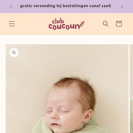
Meteen
gratis verzending bij bestellingen vanaf 120€
ver
naar de
content
Winkelwagen
a direct naar
roductinformatie
M
2