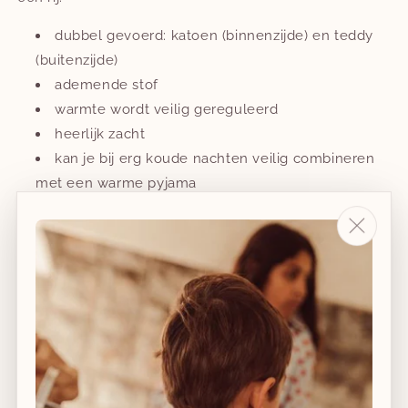
dubbel gevoerd: katoen (binnenzijde) en teddy
(buitenzijde)
ademende stof
warmte wordt veilig gereguleerd
heerlijk zacht
kan je bij erg koude nachten veilig combineren
met een warme pyjama
TOG staat voor Thermal Overall Grade en geeft de
isolatiewaarde van textiel aan. Hoe hoger de TOG, hoe
groter de isolatie, en vice versa. Door de TOG-waarde
op elk Puckababy-label te vermelden, willen we
ouders helpen de juiste slaapkleding voor elke
temperatuur te kiezen.
Maar niemand kent je baby beter dan jij. Gebruik TOG-waarden als een veilige