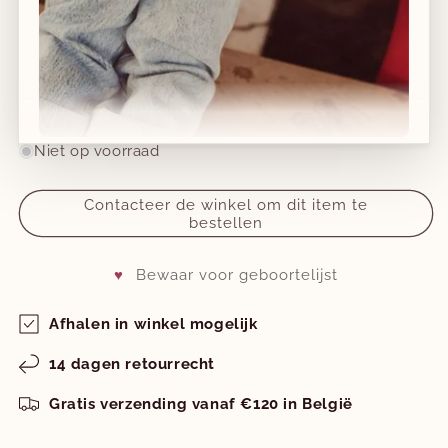
te behouden en voorkomt vervaging.
Aantal
Aantal
Aantal
verlagen
verhogen
voor
voor
Niet op voorraad
inbakerslaapzak
inbakerslaapzak
Nieuwe collecties!
piep
piep
Contacteer de winkel om dit item te
teddy
teddy
bestellen
Nieuwe herfst-winter collecties in ons clubje &
-
-
nu ook
online
!
olive
olive
-
-
♥
Bewaar voor geboortelijst
TOG
TOG
2.0
2.0
Afhalen in winkel mogelijk
Facebook
Instagram
14 dagen retourrecht
Gratis verzending vanaf €120 in België