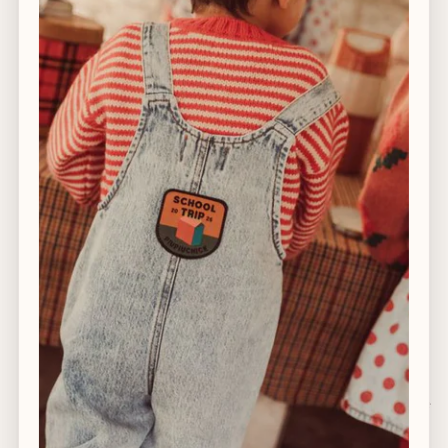
richtlijn, maar vertrouw altijd op je eigen oordeel.
Wassen op 40°C
Mag in de droger op lage temperatuur
Was het slaapzakje apart
Sluit alle klittenband en ritsen voor het wassen
Belangrijke wastips!
Katoen is krimpgevoelig. Was katoenen items de eerste keren op 30°C en
vermijd de droger. Dit voorkomt krimp en behoudt de pasvorm.
Voeg bij de eerste wasbeurt van een donker slaapzakje
een scheutje natuurazijn toe. Dit helpt de kleur beter