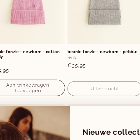
ie fonzie - newborn - cotton
beanie fonzie - newborn - pebble
dy
Verkoper:
HVID
koper:
Normale
€35,95
rmale
,95
prijs
s
Aan winkelwagen
Uitverkocht
toevoegen
Uitverkocht
Nieuwe collect