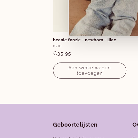
beanie fonzie - newborn - lilac
Verkoper:
HVID
Normale
€35,95
prijs
Aan winkelwagen
toevoegen
Geboortelijsten
O