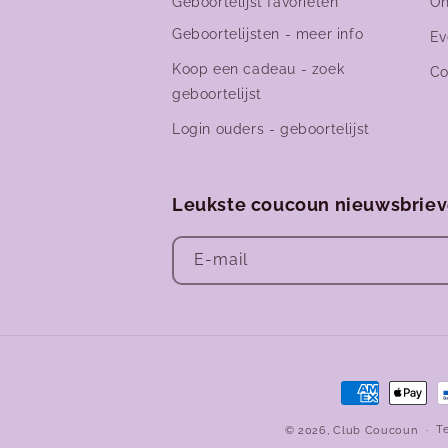
Geboortelijst favorieten
On
Geboortelijsten - meer info
Ev
Koop een cadeau - zoek
Co
geboortelijst
Login ouders - geboortelijst
Leukste coucoun nieuwsbrie
E‑mail
Betaalmetho
T
© 2026,
Club Coucoun