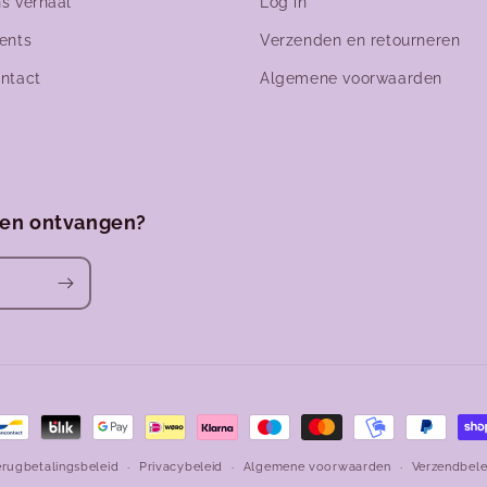
s verhaal
Log in
ents
Verzenden en retourneren
ntact
Algemene voorwaarden
ven ontvangen?
den
erugbetalingsbeleid
Privacybeleid
Algemene voorwaarden
Verzendbele