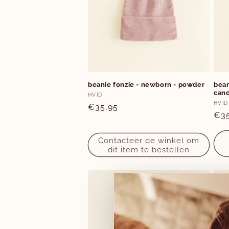
c
t
i
beanie fonzie - newborn - powder
bean
e
can
Verkoper:
HVID
Ver
HVID
Normale
€35,95
:
No
€35
prijs
prij
Contacteer de winkel om
dit item te bestellen