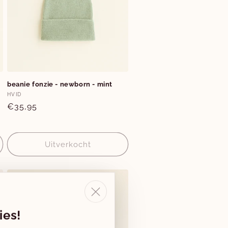
beanie fonzie - newborn - mint
Verkoper:
HVID
Normale
€35,95
prijs
Uitverkocht
ies!