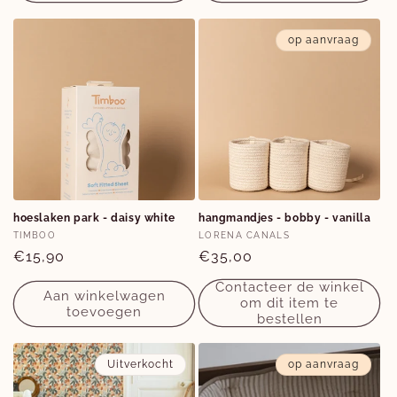
op aanvraag
Facebook
Instagram
hoeslaken park - daisy white
hangmandjes - bobby - vanilla
Verkoper:
Verkoper:
TIMBOO
LORENA CANALS
Normale
€15,90
Normale
€35,00
prijs
prijs
Contacteer de winkel
Aan winkelwagen
om dit item te
toevoegen
bestellen
Uitverkocht
op aanvraag