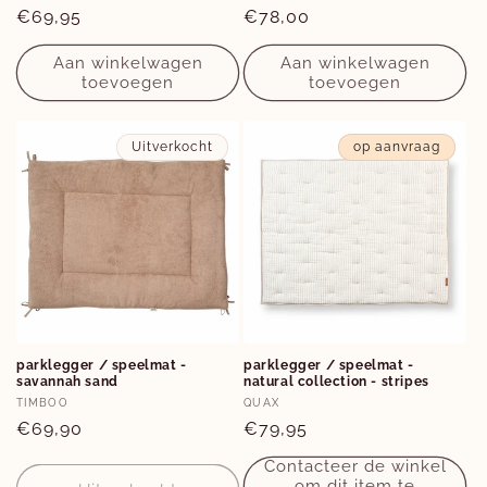
Normale
€69,95
Normale
€78,00
prijs
prijs
Aan winkelwagen
Aan winkelwagen
toevoegen
toevoegen
Uitverkocht
op aanvraag
parklegger / speelmat -
parklegger / speelmat -
savannah sand
natural collection - stripes
Verkoper:
Verkoper:
TIMBOO
QUAX
Normale
€69,90
Normale
€79,95
prijs
prijs
Contacteer de winkel
om dit item te