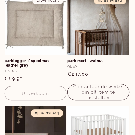
Uitverkocht
op aanvraag
parklegger / speelmat -
park mori - walnut
feather grey
Verkoper:
QUAX
Verkoper:
TIMBOO
Normale
€247,00
Normale
€69,90
prijs
prijs
Contacteer de winkel
om dit item te
Uitverkocht
bestellen
op aanvraag