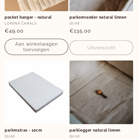
e
:
pocket hanger - natural
parkomrander natural linnen
Verkoper:
Verkoper:
LORENA CANALS
QUAX
Normale
€49,00
Normale
€135,00
prijs
prijs
Aan winkelwagen
Uitverkocht
toevoegen
parkmatras - 10cm
parklegger natural linnen
Verkoper:
Verkoper:
QUAX
QUAX