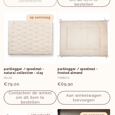
Uitverkocht
bestellen
op aanvraag
parklegger / speelmat -
parklegger / speelmat -
natural collection - clay
frosted almond
Verkoper:
Verkoper:
QUAX
TIMBOO
Normale
€79,00
Normale
€69,90
prijs
prijs
Contacteer de winkel
Aan winkelwagen
om dit item te
toevoegen
bestellen