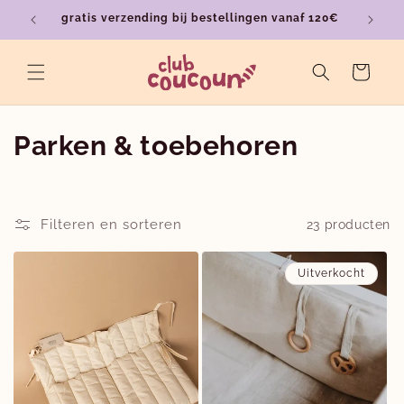
Meteen
gratis verzending bij bestellingen vanaf 120€
ver
naar de
content
Winkelwagen
C
Parken & toebehoren
o
l
Filteren en sorteren
23 producten
l
Uitverkocht
e
c
t
i