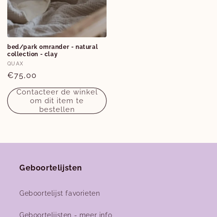
bed/park omrander - natural
collection - clay
Verkoper:
QUAX
Normale
€75,00
prijs
Contacteer de winkel
om dit item te
bestellen
Geboortelijsten
Geboortelijst favorieten
Geboortelijsten - meer info