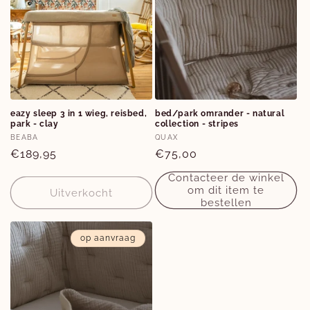
eazy sleep 3 in 1 wieg, reisbed,
bed/park omrander - natural
park - clay
collection - stripes
Verkoper:
Verkoper:
BEABA
QUAX
Normale
€189,95
Normale
€75,00
prijs
prijs
Contacteer de winkel
om dit item te
Uitverkocht
bestellen
op aanvraag