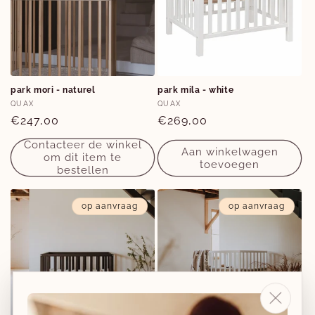
park mori - naturel
park mila - white
Verkoper:
Verkoper:
QUAX
QUAX
Normale
€247,00
Normale
€269,00
prijs
prijs
Contacteer de winkel
Aan winkelwagen
om dit item te
toevoegen
bestellen
op aanvraag
op aanvraag