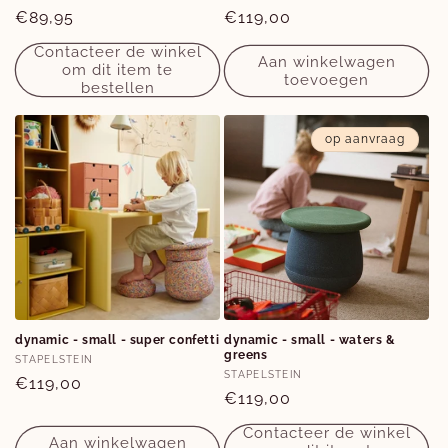
Normale
€89,95
Normale
€119,00
prijs
prijs
Contacteer de winkel
Aan winkelwagen
om dit item te
toevoegen
bestellen
op aanvraag
dynamic - small - super confetti
dynamic - small - waters &
greens
Verkoper:
STAPELSTEIN
Verkoper:
STAPELSTEIN
Normale
€119,00
Normale
€119,00
prijs
prijs
Contacteer de winkel
Aan winkelwagen