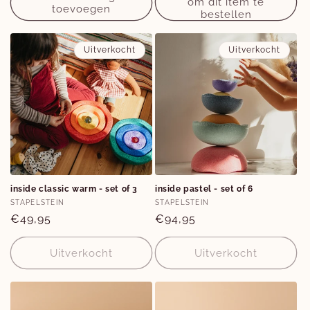
om dit item te
toevoegen
bestellen
Uitverkocht
Uitverkocht
inside classic warm - set of 3
inside pastel - set of 6
Verkoper:
Verkoper:
STAPELSTEIN
STAPELSTEIN
Normale
€49,95
Normale
€94,95
prijs
prijs
Uitverkocht
Uitverkocht