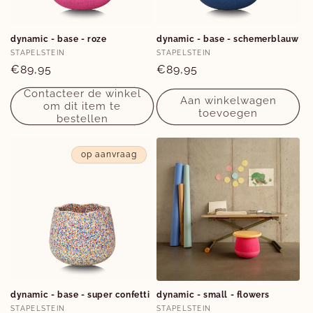
e
:
dynamic - base - roze
dynamic - base - schemerblauw
Verkoper:
Verkoper:
STAPELSTEIN
STAPELSTEIN
Normale
€89,95
Normale
€89,95
prijs
prijs
Contacteer de winkel
Aan winkelwagen
om dit item te
toevoegen
bestellen
op aanvraag
dynamic - base - super confetti
dynamic - small - flowers
Verkoper:
Verkoper:
STAPELSTEIN
STAPELSTEIN