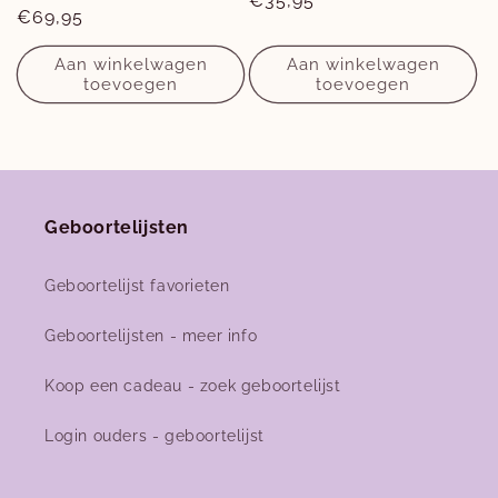
Normale
€35,95
Normale
€69,95
prijs
prijs
Aan winkelwagen
Aan winkelwagen
toevoegen
toevoegen
Geboortelijsten
Geboortelijst favorieten
Geboortelijsten - meer info
Koop een cadeau - zoek geboortelijst
Login ouders - geboortelijst