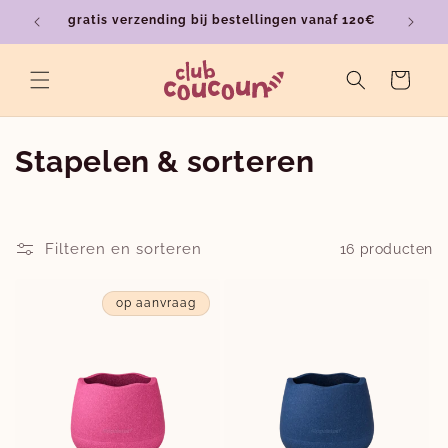
Meteen
gratis verzending bij bestellingen vanaf 120€
ver
naar de
content
Winkelwagen
C
Stapelen & sorteren
o
l
Filteren en sorteren
16 producten
l
op aanvraag
e
c
t
i