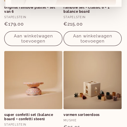
original rainbow pastel - set
rainbow set - classic 6 + 1
van 6
balance board
Verkoper:
Verkoper:
Nieuwe collecties!
STAPELSTEIN
STAPELSTEIN
Normale
€179,00
Normale
€215,00
Nieuwe herfst-winter collecties in ons clubje &
prijs
prijs
Aan winkelwagen
Aan winkelwagen
nu ook
online
!
toevoegen
toevoegen
Facebook
Instagram
super confetti set (balance
vormen sorteerdoos
board + confetti steen)
Verkoper:
MUSHIE
Verkoper:
STAPELSTEIN