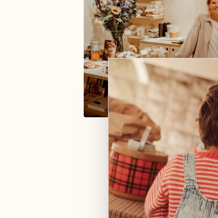
We wilden een winkel cre
op hun gemak voelen.
Een winkel met mooie, zo
en kids essentials waar e