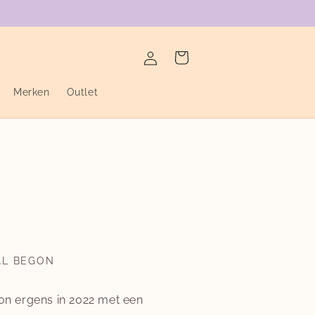
verzending binnen de twee werkdagen
Inloggen
Winkelwagen
Merken
Outlet
AL BEGON
n ergens in 2022 met een