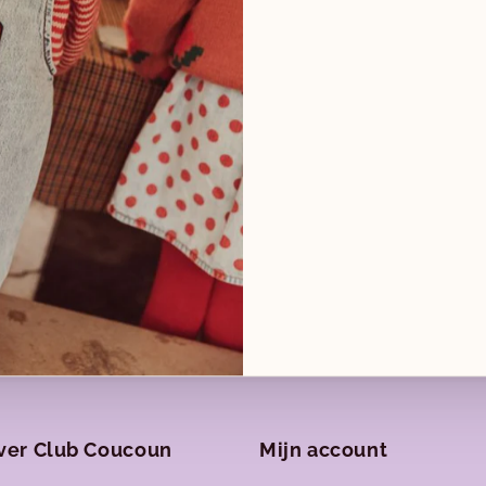
 geloven dat we daarmee het verschil
 meer dan 200 baby's verder & zijn we zo
 kunnen doen wat we zo graag doen.
mogen ontmoeten in onze gezellige club.
ver Club Coucoun
Mijn account