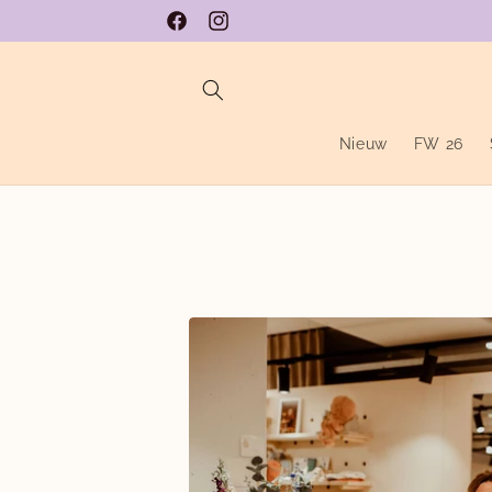
Meteen
naar de
Facebook
Instagram
content
Nieuw
FW 26