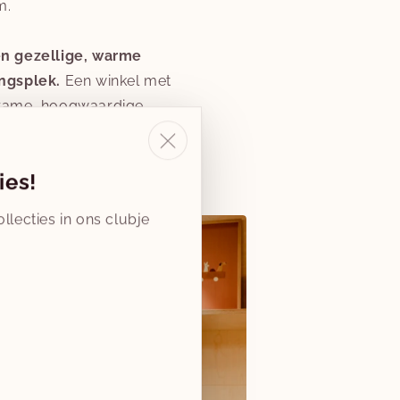
m.
n gezellige, warme
ngsplek.
Een winkel met
zame, hoogwaardige
ni's en hun ouders.
ies!
llecties in ons clubje