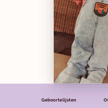
centraal staat, omdat wij
kunnen maken.
Ondertussen zijn we bijna
dankbaar dat we elke dag
We hopen je héél snel te 
Liefs,
Julie & Roxanne
Geboortelijsten
O