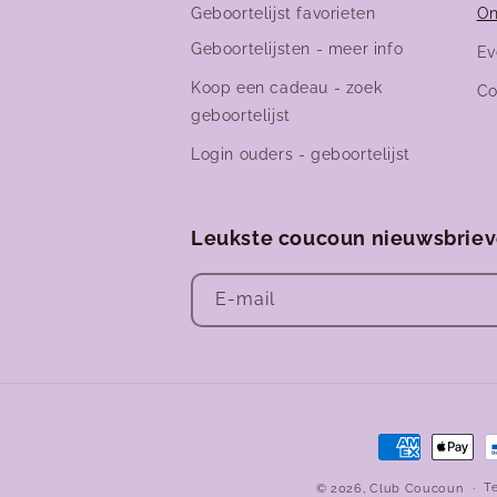
Geboortelijst favorieten
On
Geboortelijsten - meer info
Ev
Koop een cadeau - zoek
Co
geboortelijst
Login ouders - geboortelijst
Leukste coucoun nieuwsbrie
E‑mail
Betaalmetho
T
© 2026,
Club Coucoun