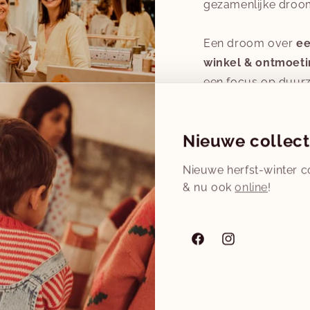
gezamenlijke droo
Een droom over
ee
winkel & ontmoeti
een focus op duur
merken voor alle mi
Nieuwe collect
Nieuwe herfst-winter co
& nu ook
online
!
ëren waar (toekomstige) ouders zich écht
Facebook
Instagram
rgvuldig geselecteerde natuurlijke baby-
en
persoonlijke en authentieke service