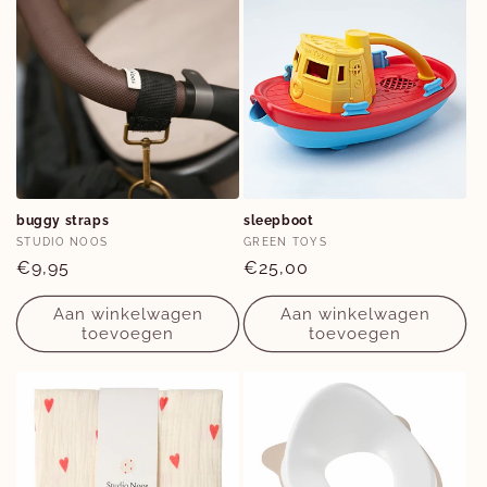
buggy straps
sleepboot
Verkoper:
Verkoper:
STUDIO NOOS
GREEN TOYS
Normale
€9,95
Normale
€25,00
prijs
prijs
Aan winkelwagen
Aan winkelwagen
toevoegen
toevoegen