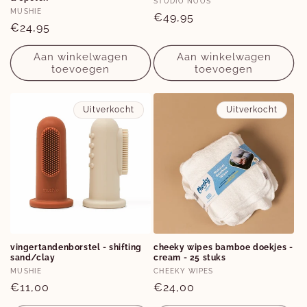
Verkoper:
STUDIO NOOS
Verkoper:
MUSHIE
Normale
€49,95
Normale
€24,95
prijs
prijs
Aan winkelwagen
Aan winkelwagen
toevoegen
toevoegen
Uitverkocht
Uitverkocht
vingertandenborstel - shifting
cheeky wipes bamboe doekjes -
sand/clay
cream - 25 stuks
Verkoper:
Verkoper:
MUSHIE
CHEEKY WIPES
Normale
€11,00
Normale
€24,00
prijs
prijs