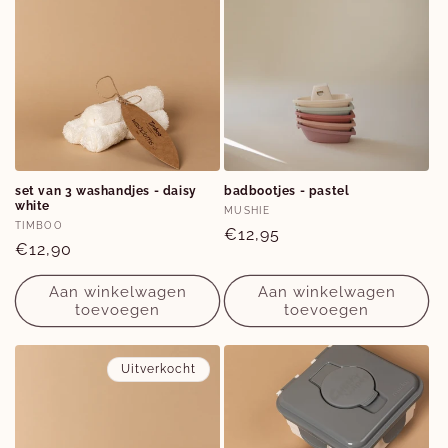
set van 3 washandjes - daisy
badbootjes - pastel
white
Verkoper:
MUSHIE
Verkoper:
TIMBOO
Normale
€12,95
Normale
€12,90
prijs
prijs
Aan winkelwagen
Aan winkelwagen
toevoegen
toevoegen
Uitverkocht