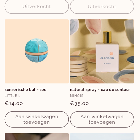
Uitverkocht
Uitverkocht
sensorische bal - zee
natural spray - eau de senteur
Verkoper:
Verkoper:
LITTLE L
MINOIS
Normale
€14,00
Normale
€35,00
prijs
prijs
Aan winkelwagen
Aan winkelwagen
toevoegen
toevoegen