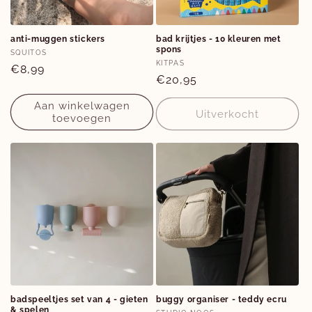
e
:
anti-muggen stickers
bad krijtjes - 10 kleuren met
spons
Verkoper:
SQUITOS
Verkoper:
KITPAS
Normale
€8,99
Normale
€20,95
prijs
prijs
Aan winkelwagen
Uitverkocht
toevoegen
badspeeltjes set van 4 - gieten
buggy organiser - teddy ecru
& spelen