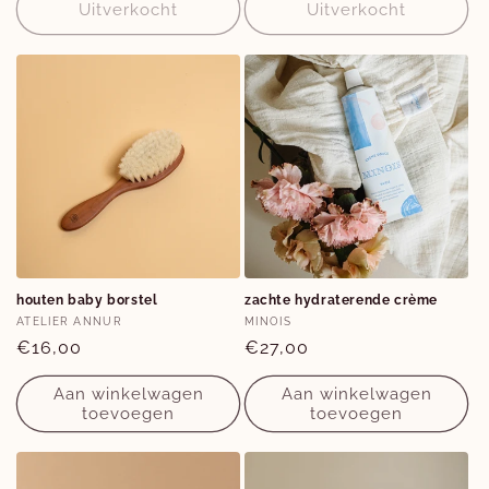
Uitverkocht
Uitverkocht
houten baby borstel
zachte hydraterende crème
Verkoper:
Verkoper:
ATELIER ANNUR
MINOIS
Normale
€16,00
Normale
€27,00
prijs
prijs
Aan winkelwagen
Aan winkelwagen
toevoegen
toevoegen