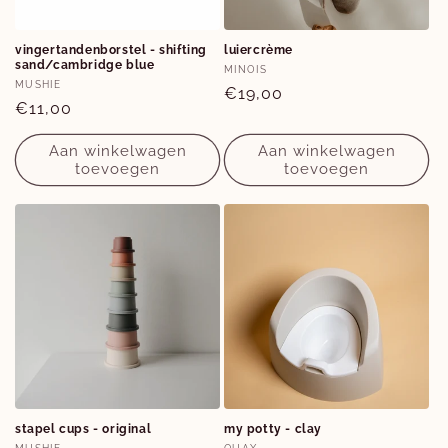
vingertandenborstel - shifting
luiercrème
sand/cambridge blue
Verkoper:
MINOIS
Verkoper:
MUSHIE
Normale
€19,00
Normale
€11,00
prijs
prijs
Aan winkelwagen
Aan winkelwagen
toevoegen
toevoegen
stapel cups - original
my potty - clay