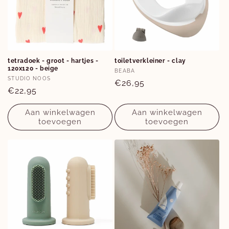
tetradoek - groot - hartjes -
toiletverkleiner - clay
120x120 - beige
Verkoper:
BEABA
Verkoper:
STUDIO NOOS
Normale
€26,95
Normale
€22,95
prijs
prijs
Aan winkelwagen
Aan winkelwagen
toevoegen
toevoegen