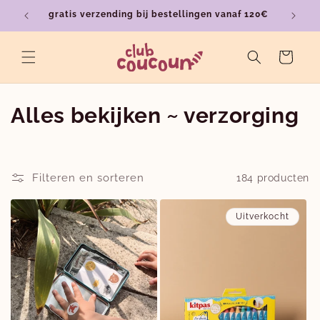
Meteen
gratis verzending bij bestellingen vanaf 120€
ver
naar de
content
Winkelwagen
C
Alles bekijken ~ verzorging
o
l
Filteren en sorteren
184 producten
l
Uitverkocht
e
c
t
i