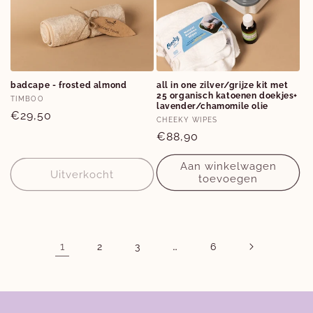
badcape - frosted almond
all in one zilver/grijze kit met
25 organisch katoenen doekjes+
Verkoper:
TIMBOO
lavender/chamomile olie
Normale
€29,50
Verkoper:
CHEEKY WIPES
prijs
Normale
€88,90
prijs
Aan winkelwagen
Uitverkocht
toevoegen
1
…
2
3
6