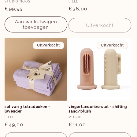
Verkoper:
Verkoper:
STUDIO NOOS
LILLE
Normale
€99,95
Normale
€36,00
prijs
prijs
Aan winkelwagen
Uitverkocht
toevoegen
Uitverkocht
Uitverkocht
set van 3 tetradoeken -
vingertandenborstel - shifting
lavender
sand/blush
Verkoper:
Verkoper:
LILLE
MUSHIE
Normale
€49,00
Normale
€11,00
prijs
prijs