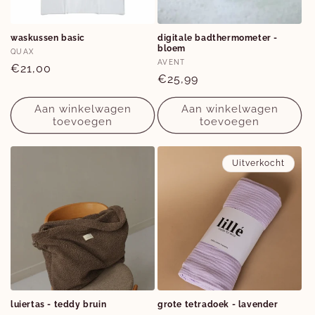
waskussen basic
digitale badthermometer -
bloem
Verkoper:
QUAX
Verkoper:
AVENT
Normale
€21,00
Normale
€25,99
prijs
prijs
Aan winkelwagen
Aan winkelwagen
toevoegen
toevoegen
Uitverkocht
luiertas - teddy bruin
grote tetradoek - lavender