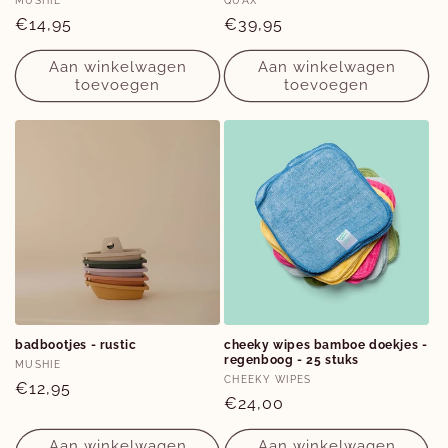
Verkoper:
Verkoper:
MUSHIE
QUAX
Normale
€14,95
Normale
€39,95
prijs
prijs
Aan winkelwagen
Aan winkelwagen
toevoegen
toevoegen
badbootjes - rustic
cheeky wipes bamboe doekjes -
regenboog - 25 stuks
Verkoper:
MUSHIE
Verkoper:
CHEEKY WIPES
Normale
€12,95
Normale
€24,00
prijs
prijs
Aan winkelwagen
Aan winkelwagen