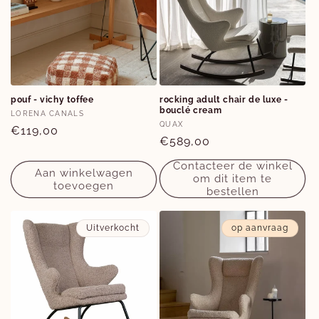
pouf - vichy toffee
rocking adult chair de luxe -
bouclé cream
Verkoper:
LORENA CANALS
Verkoper:
QUAX
Normale
€119,00
Normale
€589,00
prijs
prijs
Contacteer de winkel
Aan winkelwagen
om dit item te
toevoegen
bestellen
Uitverkocht
op aanvraag