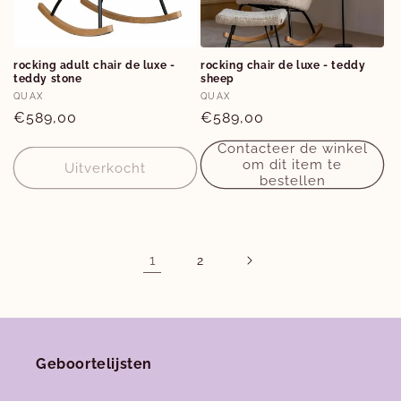
rocking adult chair de luxe -
rocking chair de luxe - teddy
teddy stone
sheep
Verkoper:
Verkoper:
QUAX
QUAX
Normale
€589,00
Normale
€589,00
prijs
prijs
Contacteer de winkel
om dit item te
Uitverkocht
bestellen
1
2
Geboortelijsten