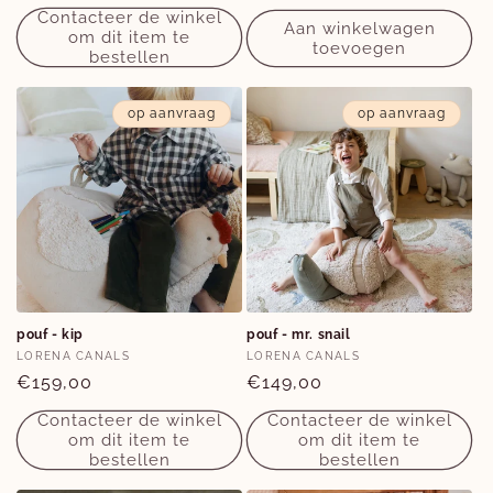
prijs
prijs
Contacteer de winkel
Aan winkelwagen
om dit item te
toevoegen
bestellen
op aanvraag
op aanvraag
pouf - kip
pouf - mr. snail
Verkoper:
Verkoper:
LORENA CANALS
LORENA CANALS
Normale
€159,00
Normale
€149,00
prijs
prijs
Contacteer de winkel
Contacteer de winkel
om dit item te
om dit item te
bestellen
bestellen