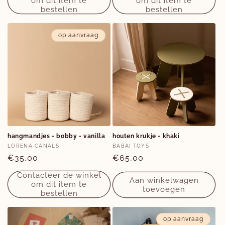
om dit item te
om dit item te
bestellen
bestellen
op aanvraag
hangmandjes - bobby - vanilla
houten krukje - khaki
Verkoper:
Verkoper:
LORENA CANALS
BABAI TOYS
Normale
€35,00
Normale
€65,00
prijs
prijs
Contacteer de winkel
Aan winkelwagen
om dit item te
toevoegen
bestellen
op aanvraag