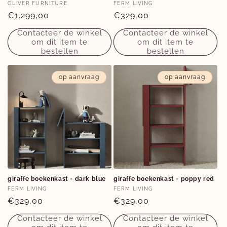
Verkoper:
Verkoper:
OLIVER FURNITURE
FERM LIVING
Normale
€1.299,00
Normale
€329,00
prijs
prijs
Contacteer de winkel
Contacteer de winkel
om dit item te
om dit item te
bestellen
bestellen
op aanvraag
op aanvraag
giraffe boekenkast - dark blue
giraffe boekenkast - poppy red
Verkoper:
Verkoper:
FERM LIVING
FERM LIVING
Normale
€329,00
Normale
€329,00
prijs
prijs
Contacteer de winkel
Contacteer de winkel