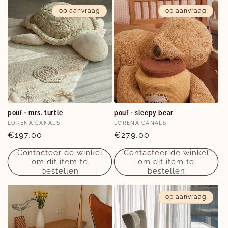
op aanvraag
op aanvraag
pouf - mrs. turtle
pouf - sleepy bear
Verkoper:
Verkoper:
LORENA CANALS
LORENA CANALS
Normale
€197,00
Normale
€279,00
prijs
prijs
Contacteer de winkel
Contacteer de winkel
om dit item te
om dit item te
bestellen
bestellen
op aanvraag