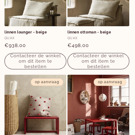
linnen lounger - beige
linnen ottoman - beige
Verkoper:
Verkoper:
QUAX
QUAX
Normale
€938,00
Normale
€498,00
prijs
prijs
Contacteer de winkel
Contacteer de winkel
om dit item te
om dit item te
bestellen
bestellen
op aanvraag
op aanvraag