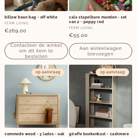
e
:
billow bean bag - off white
cala stapelbare manden - set
van 2 - poppy red
Verkoper:
FERM LIVING
Verkoper:
FERM LIVING
Normale
€269,00
Normale
€55,00
prijs
prijs
Contacteer de winkel
Aan winkelwagen
om dit item te
toevoegen
bestellen
op aanvraag
op aanvraag
commode wood - 3 lades - oak
giraffe boekenkast - cashmere