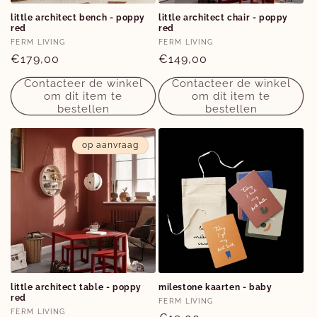
little architect bench - poppy
little architect chair - poppy
red
red
Verkoper:
Verkoper:
FERM LIVING
FERM LIVING
Normale
€179,00
Normale
€149,00
prijs
prijs
Contacteer de winkel
Contacteer de winkel
om dit item te
om dit item te
bestellen
bestellen
op aanvraag
little architect table - poppy
milestone kaarten - baby
red
Verkoper:
FERM LIVING
Verkoper:
FERM LIVING