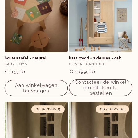
houten tafel - natural
kast wood - 2 deuren - oak
Verkoper:
Verkoper:
BABAI TOYS
OLIVER FURNITURE
Normale
€115,00
Normale
€2.099,00
prijs
prijs
Contacteer de winkel
Aan winkelwagen
om dit item te
toevoegen
bestellen
op aanvraag
op aanvraag