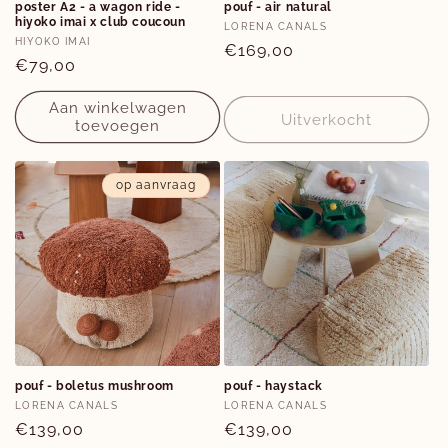
poster A2 - a wagon ride -
pouf - air natural
hiyoko imai x club coucoun
Verkoper:
LORENA CANALS
Verkoper:
HIYOKO IMAI
Normale
€169,00
Normale
€79,00
prijs
prijs
Aan winkelwagen
Uitverkocht
toevoegen
op aanvraag
pouf - boletus mushroom
pouf - haystack
Verkoper:
Verkoper:
LORENA CANALS
LORENA CANALS
Normale
€139,00
Normale
€139,00