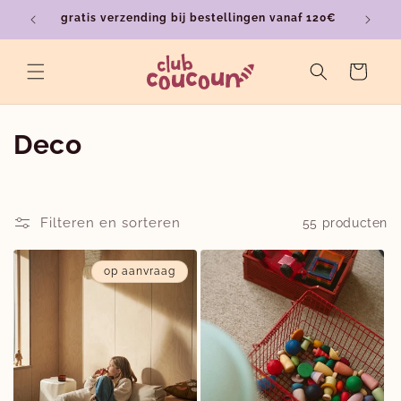
Meteen
gratis verzending bij bestellingen vanaf 120€
ver
naar de
content
Winkelwagen
C
Deco
o
l
Filteren en sorteren
55 producten
l
op aanvraag
e
c
t
i