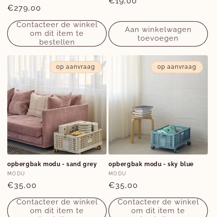
Normale
€19,00
Normale
€279,00
prijs
prijs
Contacteer de winkel
Aan winkelwagen
om dit item te
toevoegen
bestellen
op aanvraag
op aanvraag
opbergbak modu - sand grey
opbergbak modu - sky blue
Verkoper:
Verkoper:
MODU
MODU
Normale
€35,00
Normale
€35,00
prijs
prijs
Contacteer de winkel
Contacteer de winkel
om dit item te
om dit item te