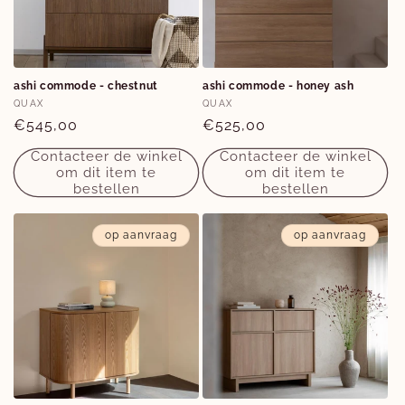
e
:
ashi commode - chestnut
ashi commode - honey ash
Verkoper:
Verkoper:
QUAX
QUAX
Normale
€545,00
Normale
€525,00
prijs
prijs
Contacteer de winkel
Contacteer de winkel
om dit item te
om dit item te
bestellen
bestellen
op aanvraag
op aanvraag