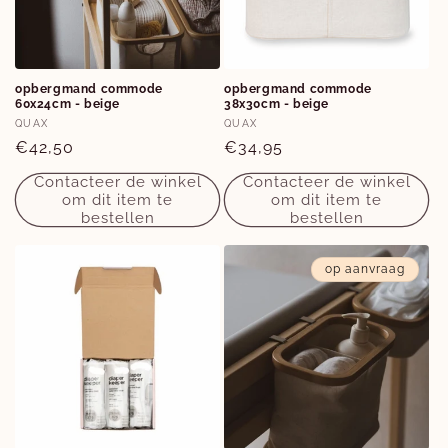
opbergmand commode
opbergmand commode
60x24cm - beige
38x30cm - beige
Verkoper:
Verkoper:
QUAX
QUAX
Normale
€42,50
Normale
€34,95
prijs
prijs
Contacteer de winkel
Contacteer de winkel
om dit item te
om dit item te
bestellen
bestellen
op aanvraag