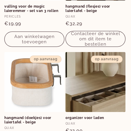
vulling voor de magic
hangmand (flesjes) voor
luieremmer - set van 3 rollen
luiertafel - beige
Verkoper:
Verkoper:
PERICLES
QUAX
Normale
€19,99
Normale
€32,29
prijs
prijs
Contacteer de winkel
Aan winkelwagen
om dit item te
toevoegen
bestellen
op aanvraag
op aanvraag
hangmand (doekjes) voor
organizer voor laden
luiertafel - beige
Verkoper:
QUAX
Verkoper:
QUAX
Normale
€22,00