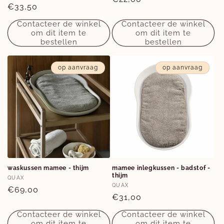
Normale
€33,50
prijs
prijs
Contacteer de winkel
Contacteer de winkel
om dit item te
om dit item te
bestellen
bestellen
op aanvraag
op aanvraag
waskussen mamee - thijm
mamee inlegkussen - badstof -
thijm
Verkoper:
QUAX
Verkoper:
QUAX
Normale
€69,00
Normale
€31,00
prijs
prijs
Contacteer de winkel
Contacteer de winkel
om dit item te
om dit item te