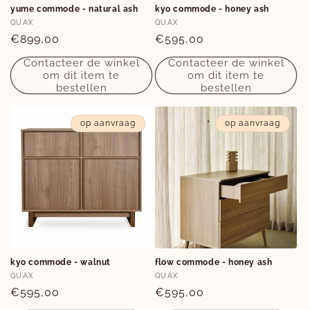
yume commode - natural ash
kyo commode - honey ash
Verkoper:
Verkoper:
QUAX
QUAX
Normale
€899,00
Normale
€595,00
prijs
prijs
Contacteer de winkel
Contacteer de winkel
om dit item te
om dit item te
bestellen
bestellen
op aanvraag
op aanvraag
kyo commode - walnut
flow commode - honey ash
Verkoper:
Verkoper:
QUAX
QUAX
Normale
€595,00
Normale
€595,00
prijs
prijs