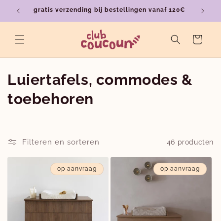
Meteen
gratis verzending bij bestellingen vanaf 120€
ver
naar de
content
Winkelwagen
C
Luiertafels, commodes &
o
toebehoren
l
l
Filteren en sorteren
46 producten
e
op aanvraag
op aanvraag
c
t
i