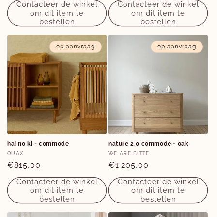
Contacteer de winkel
Contacteer de winkel
om dit item te
om dit item te
bestellen
bestellen
op aanvraag
op aanvraag
hai no ki - commode
nature 2.0 commode - oak
Verkoper:
Verkoper:
QUAX
WE ARE BITTE
Normale
€815,00
Normale
€1.205,00
prijs
prijs
Contacteer de winkel
Contacteer de winkel
om dit item te
om dit item te
bestellen
bestellen