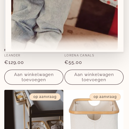
matty verzorgingsmat - clay
set van 2 mandjes - ecru
Verkoper:
Verkoper:
LEANDER
LORENA CANALS
Normale
€129,00
Normale
€55,00
Nieuwe collecties!
prijs
prijs
Aan winkelwagen
Aan winkelwagen
Nieuwe herfst-winter collecties in ons clubje &
toevoegen
toevoegen
nu ook
online
!
op aanvraag
op aanvraag
Facebook
Instagram