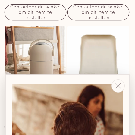
prijs
Contacteer de winkel
Contacteer de winkel
om dit item te
om dit item te
bestellen
bestellen
luieremmer - sand
matty verzorgingsmat -
cappuccino
Verkoper:
PERICLES
Verkoper:
LEANDER
Normale
€59,96
Normale
€129,00
prijs
prijs
Aan winkelwagen
Aan winkelwagen
toevoegen
toevoegen