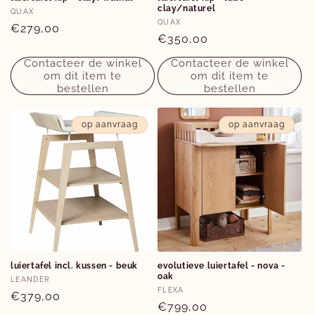
clay/naturel
Verkoper:
QUAX
Verkoper:
QUAX
Normale
€279,00
Normale
€350,00
prijs
prijs
Contacteer de winkel
Contacteer de winkel
om dit item te
om dit item te
bestellen
bestellen
op aanvraag
op aanvraag
luiertafel incl. kussen - beuk
evolutieve luiertafel - nova -
oak
Verkoper:
LEANDER
Verkoper:
FLEXA
Normale
€379,00
Normale
€799,00
prijs