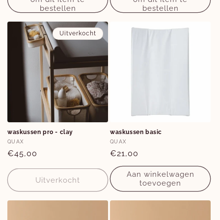
bestellen
bestellen
Uitverkocht
waskussen pro - clay
waskussen basic
Verkoper:
Verkoper:
QUAX
QUAX
Normale
€45,00
Normale
€21,00
prijs
prijs
Aan winkelwagen
Uitverkocht
toevoegen