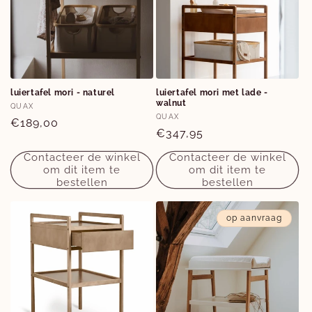
luiertafel mori - naturel
luiertafel mori met lade -
walnut
Verkoper:
QUAX
Verkoper:
QUAX
Normale
€189,00
Normale
€347,95
prijs
prijs
Contacteer de winkel
Contacteer de winkel
om dit item te
om dit item te
bestellen
bestellen
op aanvraag