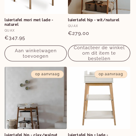
luiertafel mori met lade -
luiertafel hip - wit/naturel
naturel
Verkoper:
QUAX
Verkoper:
QUAX
Normale
€279,00
Normale
€347,95
prijs
prijs
Contacteer de winkel
Aan winkelwagen
om dit item te
toevoegen
bestellen
op aanvraag
op aanvraag
luiertafel hip - clay/walnut
luiertafel hip + lade -