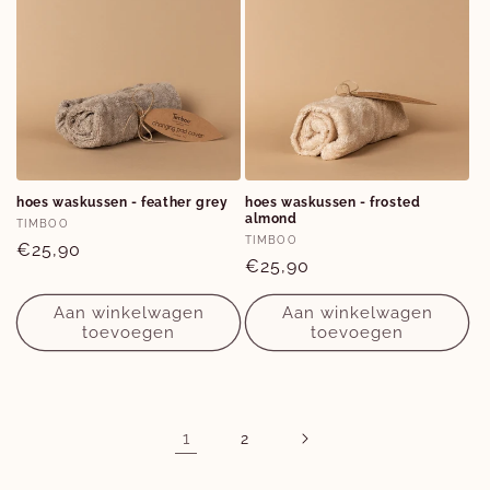
hoes waskussen - feather grey
hoes waskussen - frosted
almond
Verkoper:
TIMBOO
Verkoper:
TIMBOO
Normale
€25,90
Normale
€25,90
prijs
prijs
Aan winkelwagen
Aan winkelwagen
toevoegen
toevoegen
1
2