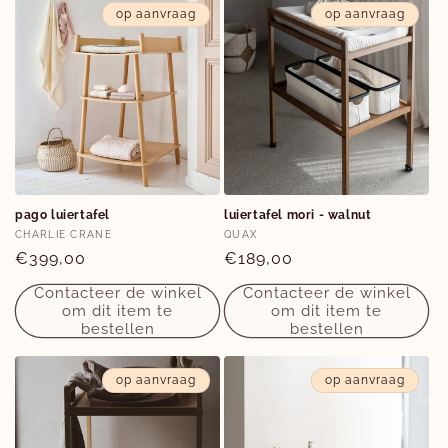
op aanvraag
op aanvraag
pago luiertafel
luiertafel mori - walnut
Verkoper:
Verkoper:
CHARLIE CRANE
QUAX
Normale
€399,00
Normale
€189,00
prijs
prijs
Contacteer de winkel
Contacteer de winkel
om dit item te
om dit item te
bestellen
bestellen
op aanvraag
op aanvraag