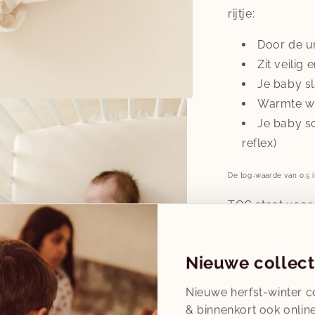
rijtje:
Door de u
Zit veilig 
Je baby sl
Warmte w
Je baby sc
reflex)
De tog-waarde van 0.5 i
TOG staat voor
isolatiewaarde 
hoe groter de is
Nieuwe collect
TOG-waarde op 
vermelden, will
Nieuwe herfst-winter co
slaapkleding vo
& binnenkort ook online