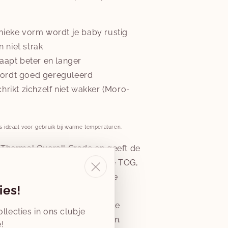
nieke vorm wordt je baby rustig
en niet strak
aapt beter en langer
ordt goed gereguleerd
hrikt zichzelf niet wakker (Moro-
s ideaal voor gebruik bij warme temperaturen.
 Thermal Overall Grade en geeft de
van textiel aan. Hoe hoger de TOG,
olatie, en vice versa. Door de
ies!
elk Puckababy-label te
en we ouders helpen de juiste
llecties in ons clubje
or elke temperatuur te kiezen.
!