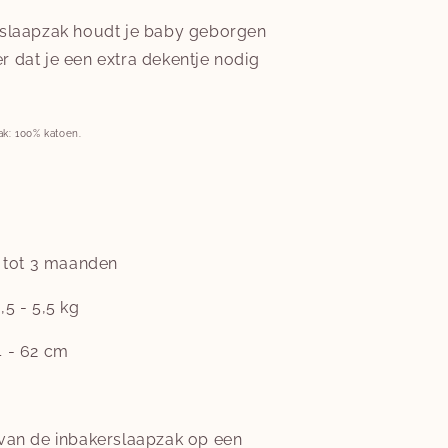
rslaapzak houdt je baby geborgen
 dat je een extra dekentje nodig
ak: 100% katoen.
0 tot 3 maanden
,5 - 5,5 kg
4 - 62 cm
 van de inbakerslaapzak op een