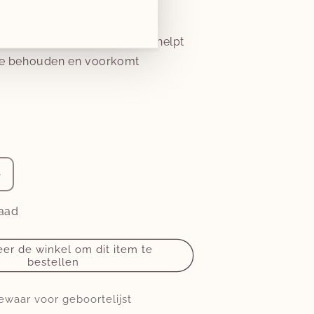
rste wasbeurt van een donker
cheutje natuurazijn toe. Dit helpt
 te behouden en voorkomt
Aantal
verhogen
voor
raad
pzak
inbakerslaapzak
piep
er de winkel om dit item te
bestellen
pure
TOG
ewaar voor geboortelijst
0.5