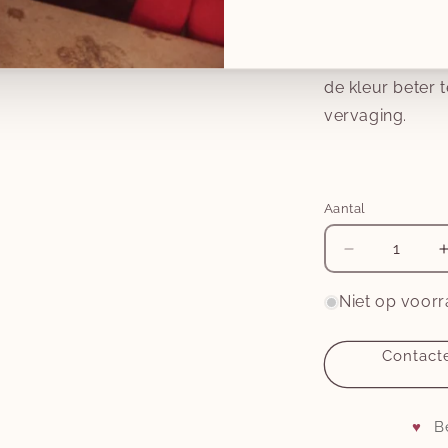
Voeg bij de ee
slaapzakje een s
de kleur beter
vervaging.
Aantal
Aantal
verlagen
voor
Niet op voor
inbakerslaa
piep
Contacte
-
-
pure
-
-
TOG
♥
B
0.5