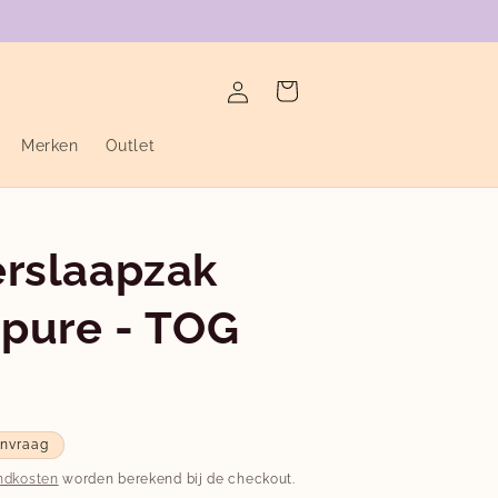
verzending binnen de twee werkdagen
Inloggen
Winkelwagen
Merken
Outlet
erslaapzak
 pure - TOG
anvraag
ndkosten
worden berekend bij de checkout.