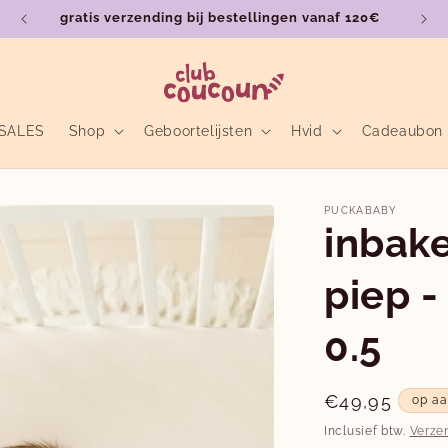
gratis verzending bij bestellingen vanaf 120€
SALES
Shop
Geboortelijsten
Hvid
Cadeaubon
PUCKABABY
inbak
piep -
0.5
Normale
€49,95
op a
prijs
Inclusief btw.
Verze