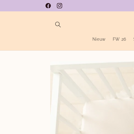
Meteen
naar de
Facebook
Instagram
content
Nieuw
FW 26
Ga direct naar
productinformatie