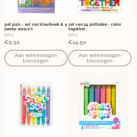
pet pals - set van kleurboek & 9
set van 24 potloden - color
jumbo wasco's
together
Verkoper:
Verkoper:
OOLY
OOLY
Normale
€9,50
Normale
€14,50
prijs
prijs
Aan winkelwagen
Aan winkelwagen
toevoegen
toevoegen