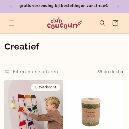
Meteen
gratis verzending bij bestellingen vanaf 120€
ver
naar de
content
Winkelwagen
C
Creatief
o
l
Filteren en sorteren
86 producten
l
Uitverkocht
e
c
t
i