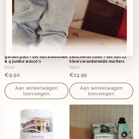
garden pals - set van kleurboek
switcheroo color - set van 12
& 9 jumbo wasco's
kleurveranderende markers
Verkoper:
Verkoper:
Nieuwe collecties!
OOLY
OOLY
Normale
€9,50
Normale
€13,95
Nieuwe herfst-winter collecties in ons clubje &
prijs
prijs
Aan winkelwagen
Aan winkelwagen
nu ook
online
!
toevoegen
toevoegen
Facebook
Instagram