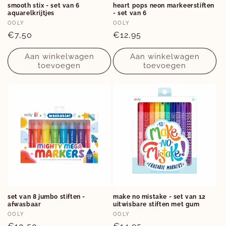
smooth stix - set van 6
heart pops neon markeerstiften
aquarelkrijtjes
- set van 6
Verkoper:
Verkoper:
OOLY
OOLY
Normale
€7,50
Normale
€12,95
prijs
prijs
Aan winkelwagen
Aan winkelwagen
toevoegen
toevoegen
set van 8 jumbo stiften -
make no mistake - set van 12
afwasbaar
uitwisbare stiften met gum
Verkoper:
Verkoper:
OOLY
OOLY