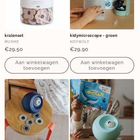
kralenset
kidymicroscope - groen
Verkoper:
Verkoper:
MUSHIE
KIDYWOLF
Normale
€29,50
Normale
€29,90
prijs
prijs
Aan winkelwagen
Aan winkelwagen
toevoegen
toevoegen