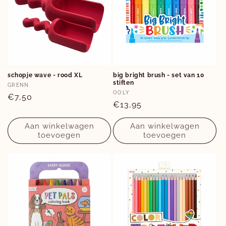
schopje wave - rood XL
big bright brush - set van 10
stiften
Verkoper:
GRENN
Verkoper:
OOLY
Normale
€7,50
Normale
€13,95
prijs
prijs
Aan winkelwagen
Aan winkelwagen
toevoegen
toevoegen