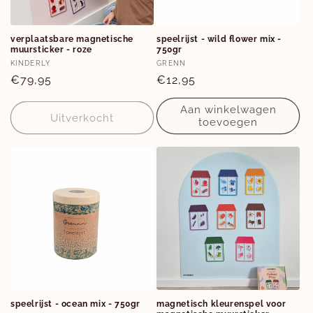
e
:
verplaatsbare magnetische
speelrijst - wild flower mix -
muursticker - roze
750gr
Verkoper:
Verkoper:
KINDERLY
GRENN
Normale
€79,95
Normale
€12,95
prijs
prijs
Aan winkelwagen
Uitverkocht
toevoegen
speelrijst - ocean mix - 750gr
magnetisch kleurenspel voor