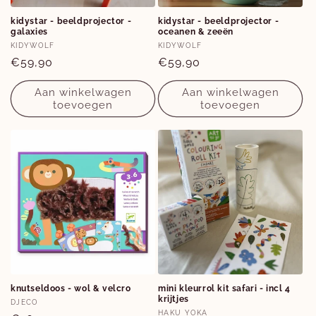
kidystar - beeldprojector -
kidystar - beeldprojector -
galaxies
oceanen & zeeën
Verkoper:
Verkoper:
KIDYWOLF
KIDYWOLF
Normale
€59,90
Normale
€59,90
prijs
prijs
Aan winkelwagen
Aan winkelwagen
toevoegen
toevoegen
knutseldoos - wol & velcro
mini kleurrol kit safari - incl 4
krijtjes
Verkoper:
DJECO
Verkoper:
HAKU YOKA