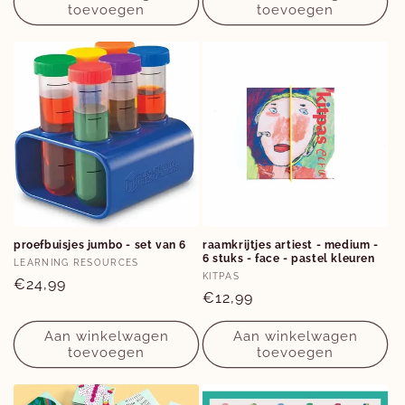
toevoegen
toevoegen
proefbuisjes jumbo - set van 6
raamkrijtjes artiest - medium -
6 stuks - face - pastel kleuren
Verkoper:
LEARNING RESOURCES
Verkoper:
KITPAS
Normale
€24,99
Normale
€12,99
prijs
prijs
Aan winkelwagen
Aan winkelwagen
toevoegen
toevoegen