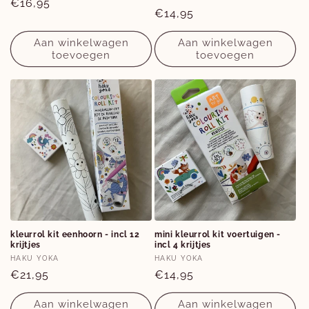
Normale
€16,95
Normale
€14,95
prijs
prijs
Aan winkelwagen
Aan winkelwagen
toevoegen
toevoegen
kleurrol kit eenhoorn - incl 12
mini kleurrol kit voertuigen -
krijtjes
incl 4 krijtjes
Verkoper:
Verkoper:
HAKU YOKA
HAKU YOKA
Normale
€21,95
Normale
€14,95
prijs
prijs
Aan winkelwagen
Aan winkelwagen