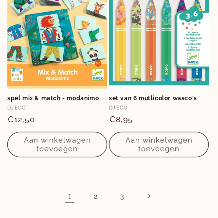
spel mix & match - modanimo
set van 6 mutlicolor wasco's
Verkoper:
Verkoper:
DJECO
DJECO
Normale
€12,50
Normale
€8,95
prijs
prijs
Aan winkelwagen
Aan winkelwagen
toevoegen
toevoegen
1
2
3