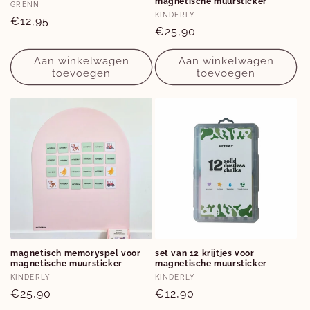
magnetische muursticker
Verkoper:
GRENN
Verkoper:
KINDERLY
Normale
€12,95
Normale
€25,90
prijs
prijs
Aan winkelwagen
Aan winkelwagen
toevoegen
toevoegen
magnetisch memoryspel voor
set van 12 krijtjes voor
magnetische muursticker
magnetische muursticker
Verkoper:
Verkoper:
KINDERLY
KINDERLY
Normale
€25,90
Normale
€12,90