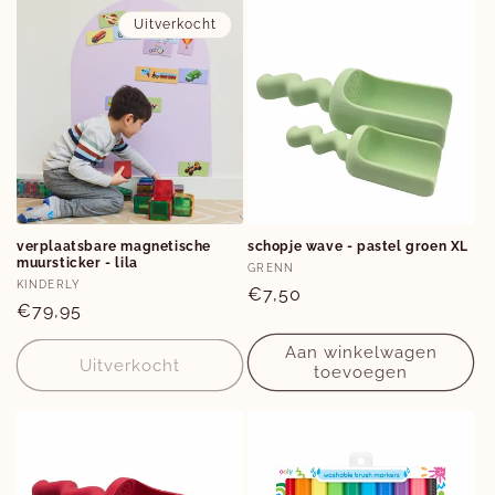
Uitverkocht
verplaatsbare magnetische
schopje wave - pastel groen XL
muursticker - lila
Verkoper:
GRENN
Verkoper:
KINDERLY
Normale
€7,50
Normale
€79,95
prijs
prijs
Aan winkelwagen
Uitverkocht
toevoegen