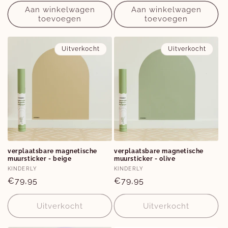
prijs
prijs
Aan winkelwagen
Aan winkelwagen
toevoegen
toevoegen
Uitverkocht
Uitverkocht
verplaatsbare magnetische
verplaatsbare magnetische
muursticker - beige
muursticker - olive
Verkoper:
Verkoper:
KINDERLY
KINDERLY
Normale
€79,95
Normale
€79,95
prijs
prijs
Uitverkocht
Uitverkocht