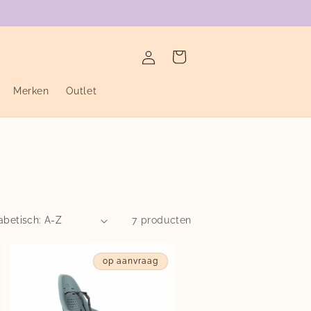
verzending binnen de twee werkdagen
Inloggen
Winkelwagen
Merken
Outlet
7 producten
op aanvraag