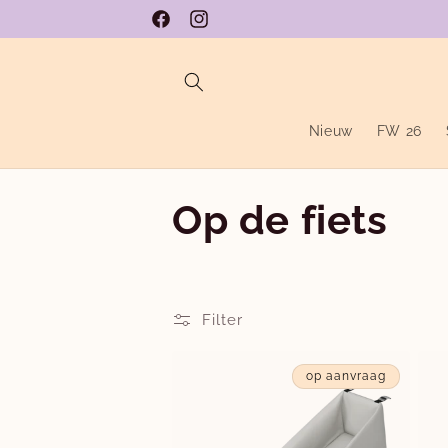
Meteen
naar de
Facebook
Instagram
content
Nieuw
FW 26
C
Op de fiets
o
l
Filter
l
op aanvraag
e