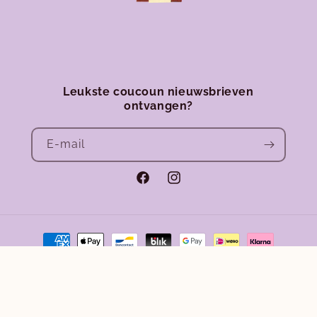
Leukste coucoun nieuwsbrieven
ontvangen?
E‑mail
Facebook
Instagram
Betaalmethoden
Terugbetalingsbeleid
Privacybeleid
© 2026,
Club Coucoun
Algemene voorwaarden
Verzendbeleid
Wettelijke kennisgeving