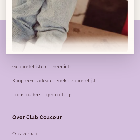
Geboortelijsten
Geboortelijst favorieten
Nieuwe collecties!
Geboortelijsten - meer info
Nieuwe herfst-winter collecties in ons clubje &
Koop een cadeau - zoek geboortelijst
binnenkort ook online!
Login ouders - geboortelijst
Ps: geen verzendingen tussen 18 en 27 juli!
Geniet van de zomer!
Over Club Coucoun
Facebook
Instagram
Ons verhaal