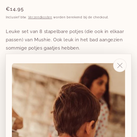
Normale
€14,95
prijs
Inclusief btw.
Verzendkosten
worden berekend bij de checkout.
Leuke set van 8 stapelbare potjes (die ook in elkaar
passen) van Mushie. Ook leuk in het bad aangezien
sommige potjes gaatjes hebben.
Materiaal: kunststof. Vrij van BPA, PVC, BPS.
Gemaakt in Denemarken.
Afmetingen: 8.25 x 8.25 x 29.21 cm
Geschikt vanaf 12 maanden.
Aantal