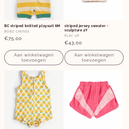
Opties
Opties
BC striped knitted playsuit 6M
striped jersey sweater -
sculpture 2Y
6M
2Y
Verkoper:
BOBO CHOSES
Verkoper:
PLAY UP
Normale
€75,00
Normale
€43,00
prijs
prijs
Aan winkelwagen
Aan winkelwagen
toevoegen
toevoegen