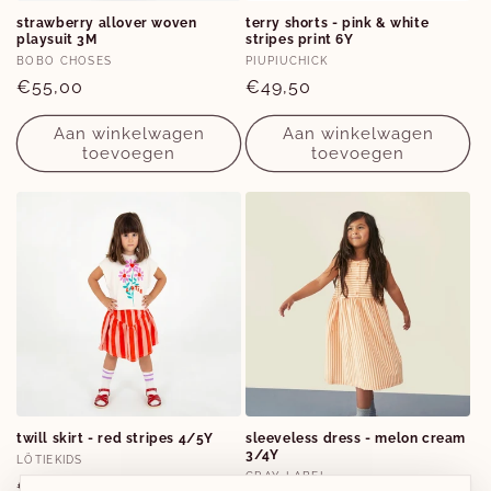
Opties
Opties
strawberry allover woven
terry shorts - pink & white
playsuit 3M
stripes print 6Y
3M
6Y
Verkoper:
Verkoper:
BOBO CHOSES
PIUPIUCHICK
Normale
€55,00
Normale
€49,50
prijs
prijs
Aan winkelwagen
Aan winkelwagen
toevoegen
toevoegen
Opties
Opties
twill skirt - red stripes 4/5Y
sleeveless dress - melon cream
3/4Y
4-5Y
3-4Y
Verkoper:
LÖTIEKIDS
Verkoper:
GRAY LABEL
Normale
€49,00