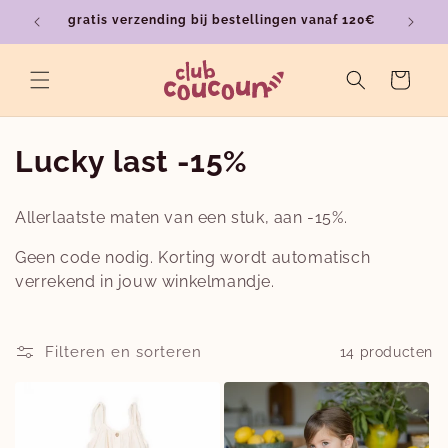
Meteen
gratis verzending bij bestellingen vanaf 120€
ver
naar de
content
Winkelwagen
C
Lucky last -15%
o
Allerlaatste maten van een stuk, aan -15%.
l
Geen code nodig. Korting wordt automatisch
l
verrekend in jouw winkelmandje.
e
c
Filteren en sorteren
14 producten
t
i