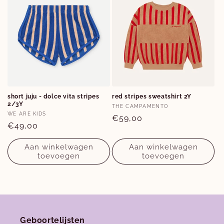
Nieuwe herfst-winter collecties in ons clubje &
nu ook
online
!
Facebook
Instagram
Opties
Opties
short juju - dolce vita stripes
red stripes sweatshirt 2Y
2/3Y
2-3Y
2Y
Verkoper:
THE CAMPAMENTO
Verkoper:
WE ARE KIDS
Normale
€59,00
Normale
€49,00
prijs
prijs
Aan winkelwagen
Aan winkelwagen
toevoegen
toevoegen
Geboortelijsten