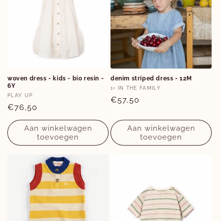
e
:
Opties
Opties
woven dress - kids - bio resin -
denim striped dress - 12M
6Y
6Y
12M
Verkoper:
1+ IN THE FAMILY
Verkoper:
PLAY UP
Normale
€57,50
Normale
€76,50
prijs
prijs
Aan winkelwagen
Aan winkelwagen
toevoegen
toevoegen