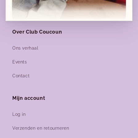
Login ouders - geboortelijst
Over Club Coucoun
Nieuwe collecties!
Nieuwe herfst-winter collecties in ons clubje &
Ons verhaal
nu ook
online
!
Events
Contact
Facebook
Instagram
Mijn account
Log in
Verzenden en retourneren