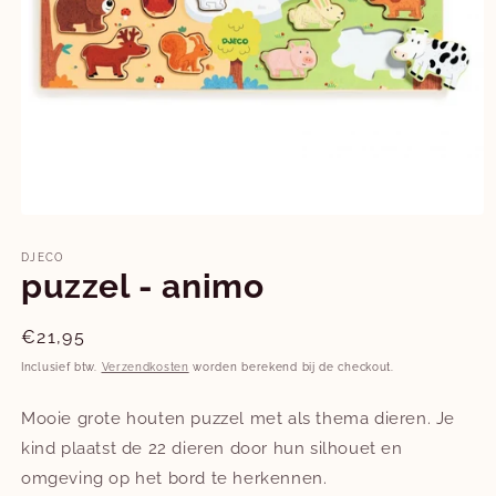
Media
1
openen
DJECO
in
puzzel - animo
modaal
Normale
€21,95
prijs
Inclusief btw.
Verzendkosten
worden berekend bij de checkout.
Mooie grote houten puzzel met als thema dieren. Je
kind plaatst de 22 dieren door hun silhouet en
omgeving op het bord te herkennen.