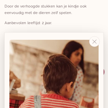
Door de verhoogde stukken kan je kindje ook
eenvoudig met de dieren zelf spelen.
Aanbevolen leeftijd: 2 jaar.
Aantal
Aantal
Aantal
verlagen
verhogen
voor
voor
Voorraad laag
puzzel
puzzel
-
-
animo
animo
Aan winkelwagen toevoegen
♥
Bewaar voor geboortelijst
Afhaling is beschikbaar bij
Club Coucoun
Meestal klaar binnen 2 uur
Winkelgegevens bekijken