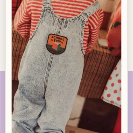
Afhalen in winkel mogelijk
14 dagen retourrecht
Gratis verzending vanaf €120 in België
Geboortelijsten
Geboortelijst favorieten
Geboortelijsten - meer info
Koop een cadeau - zoek geboortelijst