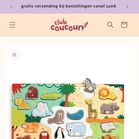
Meteen
gratis verzending bij bestellingen vanaf 120€
ver
naar de
content
Winkelwagen
a direct naar
roductinformatie