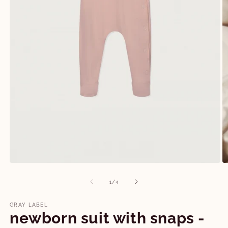
M
2
o
in
m
Media
1
openen
van
1
/
4
in
modaal
GRAY LABEL
newborn suit with snaps -