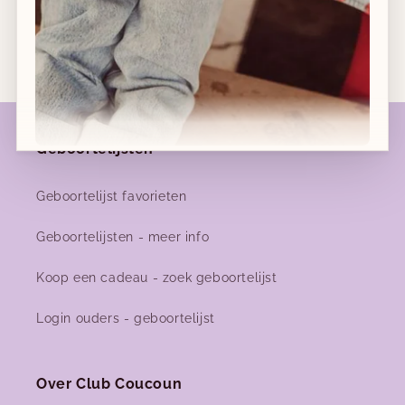
Gratis verzending vanaf €120 in België
Geboortelijsten
Nieuwe collecties!
Geboortelijst favorieten
Nieuwe herfst-winter collecties in ons clubje &
Geboortelijsten - meer info
nu ook
online
!
Koop een cadeau - zoek geboortelijst
Login ouders - geboortelijst
Facebook
Instagram
Over Club Coucoun