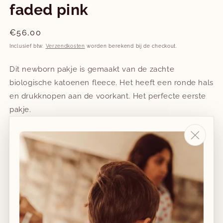
faded pink
Normale
€56,00
prijs
Inclusief btw.
Verzendkosten
worden berekend bij de checkout.
Dit newborn pakje is gemaakt van de zachte
biologische katoenen fleece. Het heeft een ronde hals
en drukknopen aan de voorkant. Het perfecte eerste
pakje.
Gemaakt in Portugal.
Combineer met bijhorende beanie met roze streepjes
voor een complete look.
Maat
newborn (56)