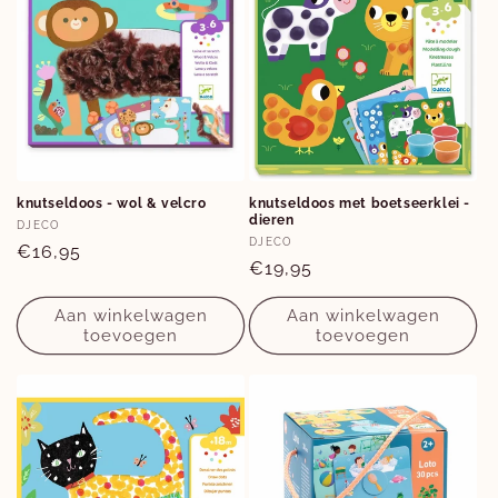
knutseldoos - wol & velcro
knutseldoos met boetseerklei -
dieren
Verkoper:
DJECO
Verkoper:
DJECO
Normale
€16,95
Normale
€19,95
prijs
prijs
Aan winkelwagen
Aan winkelwagen
toevoegen
toevoegen