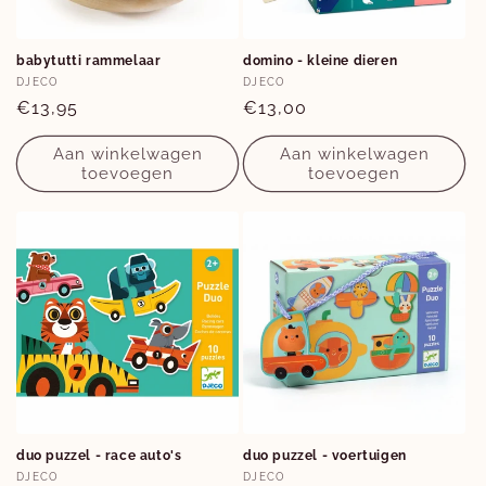
e
:
babytutti rammelaar
domino - kleine dieren
Verkoper:
Verkoper:
DJECO
DJECO
Normale
€13,95
Normale
€13,00
prijs
prijs
Aan winkelwagen
Aan winkelwagen
toevoegen
toevoegen
duo puzzel - race auto's
duo puzzel - voertuigen
Verkoper:
Verkoper:
DJECO
DJECO