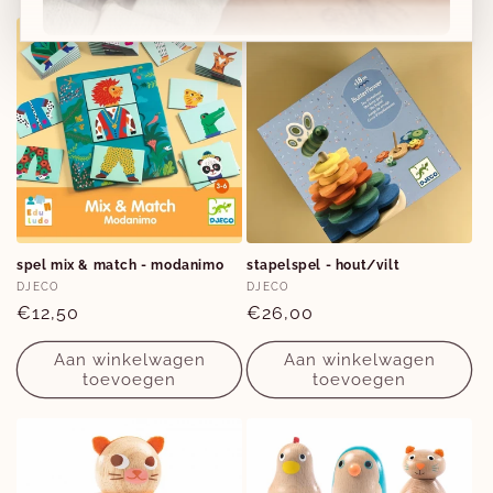
Nieuwe collecties!
Nieuwe herfst-winter collecties in ons clubje &
nu ook
online
!
Facebook
Instagram
spel mix & match - modanimo
stapelspel - hout/vilt
Verkoper:
Verkoper:
DJECO
DJECO
Normale
€12,50
Normale
€26,00
prijs
prijs
Aan winkelwagen
Aan winkelwagen
toevoegen
toevoegen