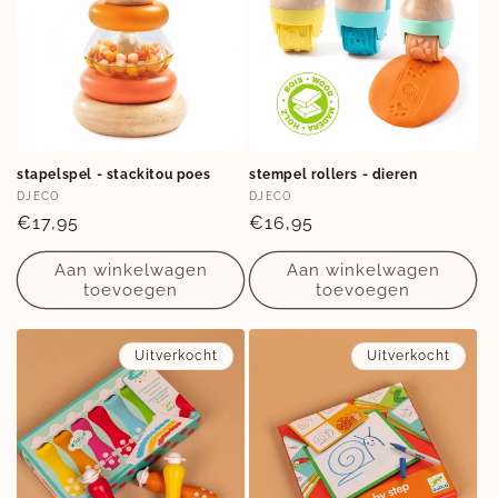
stapelspel - stackitou poes
stempel rollers - dieren
Verkoper:
Verkoper:
DJECO
DJECO
Normale
€17,95
Normale
€16,95
prijs
prijs
Aan winkelwagen
Aan winkelwagen
toevoegen
toevoegen
Uitverkocht
Uitverkocht