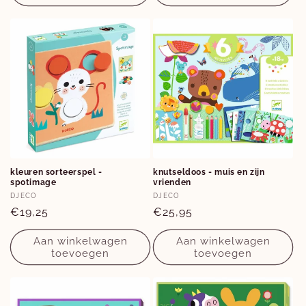
kleuren sorteerspel -
knutseldoos - muis en zijn
spotimage
vrienden
Verkoper:
Verkoper:
DJECO
DJECO
Normale
€19,25
Normale
€25,95
prijs
prijs
Aan winkelwagen
Aan winkelwagen
toevoegen
toevoegen