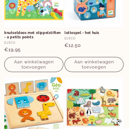
knutseldoos met stippelstiften
lottospel - het huis
- a petits points
Verkoper:
DJECO
Verkoper:
DJECO
Normale
€12,50
Normale
€19,95
prijs
prijs
Aan winkelwagen
Aan winkelwagen
toevoegen
toevoegen