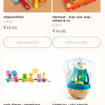
stippelstiften
tekenset - stap voor stap -
animal & co
Verkoper:
DJECO
Verkoper:
DJECO
Normale
€15,50
Normale
€14,95
prijs
prijs
Uitverkocht
Uitverkocht
trein dieren - regenboog
tuimelaar - roly pinguïn