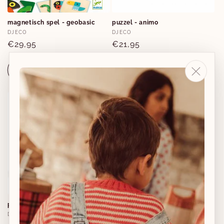
magnetisch spel - geobasic
puzzel - animo
Verkoper:
Verkoper:
DJECO
DJECO
Normale
€29,95
Normale
€21,95
prijs
prijs
Aan winkelwagen
Aan winkelwagen
toevoegen
toevoegen
puzzel - tractor
puzzel - vroom
Verkoper:
Verkoper:
DJECO
DJECO