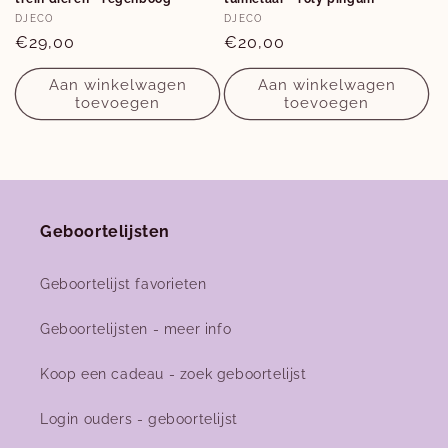
Verkoper:
Verkoper:
DJECO
DJECO
Normale
€29,00
Normale
€20,00
prijs
prijs
Aan winkelwagen
Aan winkelwagen
toevoegen
toevoegen
Geboortelijsten
Geboortelijst favorieten
Geboortelijsten - meer info
Koop een cadeau - zoek geboortelijst
Login ouders - geboortelijst