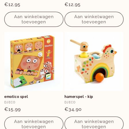
Normale
€12,95
Normale
€12,95
prijs
prijs
Aan winkelwagen
Aan winkelwagen
toevoegen
toevoegen
emotico spel
hamerspel - kip
Verkoper:
Verkoper:
DJECO
DJECO
Normale
€15,99
Normale
€34,90
prijs
prijs
Aan winkelwagen
Aan winkelwagen
toevoegen
toevoegen