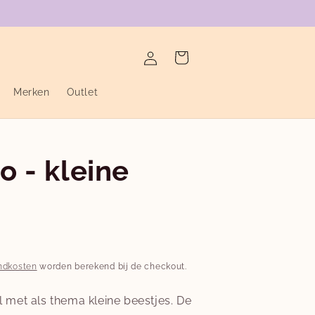
verzending binnen de twee werkdagen
Inloggen
Winkelwagen
Merken
Outlet
 - kleine
n
ndkosten
worden berekend bij de checkout.
met als thema kleine beestjes. De