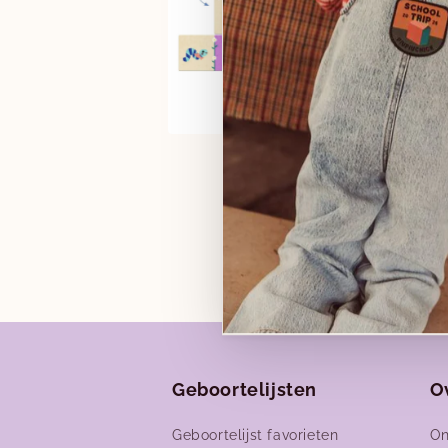
Media
2
openen
in
i
modaal
Geboortelijsten
O
Geboortelijst favorieten
On