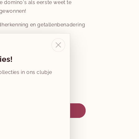
le domino's als eerste weet te
t gewonnen!
dherkenning en getallenbenadering
tijd +/-2 jaar
ies!
llecties in ons clubje
Aantal
verhogen
voor
g
domino
kleine
winkelwagen toevoegen
dieren
ewaar voor geboortelijst