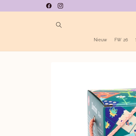
Meteen
naar de
Facebook
Instagram
content
Nieuw
FW 26
Ga direct naar
productinformatie