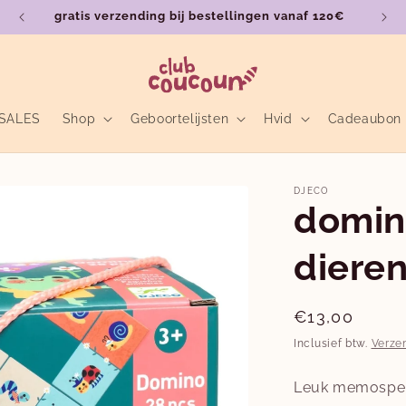
gratis verzending bij bestellingen vanaf 120€
SALES
Shop
Geboortelijsten
Hvid
Cadeaubon
DJECO
domino
diere
Normale
€13,00
prijs
Inclusief btw.
Verze
Leuk memospel 