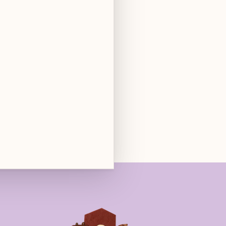
hikbaar bij
Club Coucoun
nnen 2 uur
s bekijken
winkel mogelijk
tourrecht
ending vanaf €120 in België