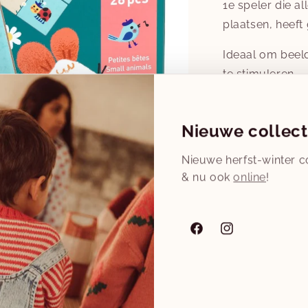
1e speler die al
plaatsen, heef
Ideaal om beel
te stimuleren.
Aanbevolen leef
Nieuwe collect
Aantal
Nieuwe herfst-winter co
Aantal
& nu ook
online
!
verlagen
voor
Voorraad laa
domino
-
-
Facebook
Instagram
kleine
Aan 
dieren
♥
B