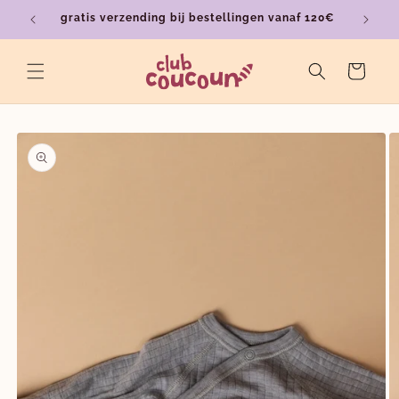
Meteen
gratis verzending bij bestellingen vanaf 120€
ver
naar de
content
Winkelwagen
a direct naar
roductinformatie