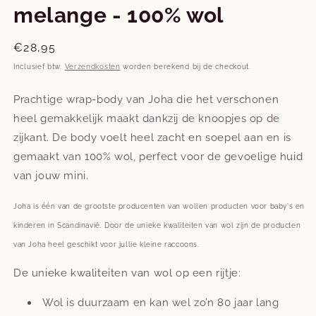
melange - 100% wol
Normale
€28,95
prijs
Inclusief btw.
Verzendkosten
worden berekend bij de checkout.
Prachtige wrap-body van Joha die het verschonen
heel gemakkelijk maakt dankzij de knoopjes op de
zijkant. De body voelt heel zacht en soepel aan en is
gemaakt van 100% wol, perfect voor de gevoelige huid
van jouw mini.
Joha is één van de grootste producenten van wollen producten voor baby's en
kinderen in Scandinavië. Door de unieke kwaliteiten van wol zijn de producten
van Joha heel geschikt voor jullie kleine raccoons.
De unieke kwaliteiten van wol op een rijtje:
Wol is duurzaam en kan wel zo’n 80 jaar lang