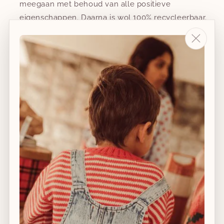
meegaan met behoud van alle positieve
eigenschappen. Daarna is wol 100% recycleerbaar.
Wol ventileert en reguleert de temperatuur.
Daardoor werkt wol verfrissend in de zomer, maar is
het ook lekker warm in de winter.
Wol is heel hygiënisch. Door de goede
vochtgehalte is geen goede leefomgeving voor
bacteriën of huismijt. Omdat wol de
luchtvochtigheid zelf reguleert kan er geen klimaat
ontstaan waarin schimmels kunnen leven.
Let op, de Joha maten wijken lichtjes af van de
normale maten. Raadpleeg onze maattabel van Joha
hier
.
Maat
50 (50 cm)
60 (56-62 cm)