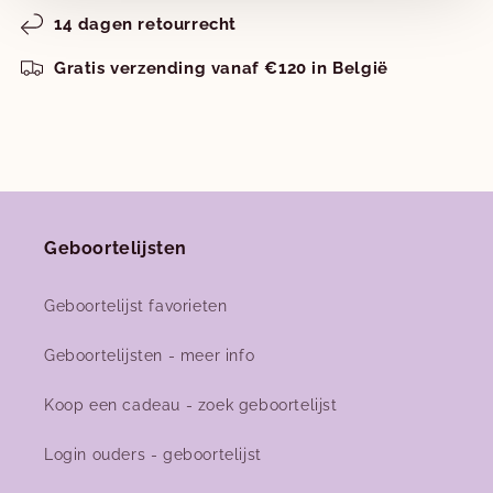
Nieuwe collecties!
14 dagen retourrecht
Nieuwe herfst-winter collecties in ons clubje &
Gratis verzending vanaf €120 in België
nu ook
online
!
Facebook
Instagram
Geboortelijsten
Geboortelijst favorieten
Geboortelijsten - meer info
Koop een cadeau - zoek geboortelijst
Login ouders - geboortelijst