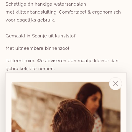
Schattige én handige watersandalen
met klittenbandsluiting. Comfortabel & ergonomisch
voor dagelijks gebruik.
Gemaakt in Spanje uit kunststof.
Met uitneembare binnenzool.
Tailleert ruim. We adviseren een maatje kleiner dan
gebruikelijk te nemen.
Schoenmaat
23
Aantal
Aantal
Aantal
verlagen
verhogen