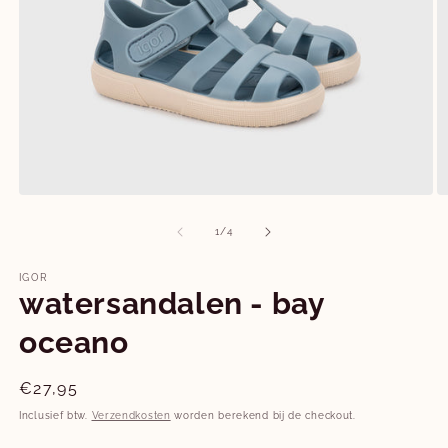
Media
M
1
2
openen
o
van
1
/
4
in
in
modaal
m
IGOR
watersandalen - bay
oceano
Normale
€27,95
prijs
Inclusief btw.
Verzendkosten
worden berekend bij de checkout.