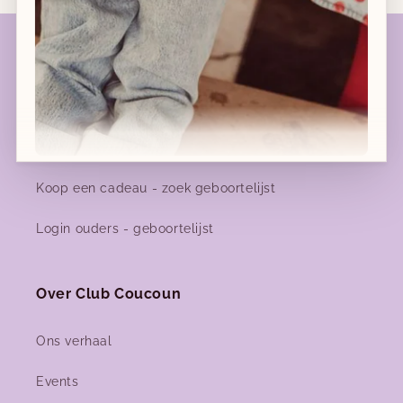
Geboortelijsten
Geboortelijst favorieten
Geboortelijsten - meer info
Koop een cadeau - zoek geboortelijst
Nieuwe collecties!
Login ouders - geboortelijst
Nieuwe herfst-winter collecties in ons clubje &
nu ook
online
!
Over Club Coucoun
Facebook
Instagram
Ons verhaal
Events