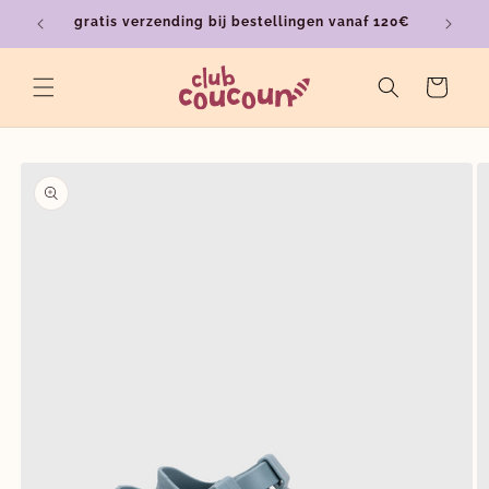
Meteen
gratis verzending bij bestellingen vanaf 120€
ver
naar de
content
Winkelwagen
a direct naar
roductinformatie