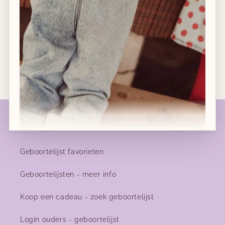
Afhalen in winkel mogelijk
14 dagen retourrecht
Gratis verzending vanaf €120 in België
Geboortelijsten
Nieuwe collecties!
Geboortelijst favorieten
Nieuwe herfst-winter collecties in ons clubje &
Geboortelijsten - meer info
nu ook
online
!
Koop een cadeau - zoek geboortelijst
Login ouders - geboortelijst