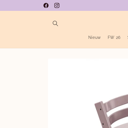
Meteen
naar de
Facebook
Instagram
content
Nieuw
FW 26
Ga direct naar
productinformatie