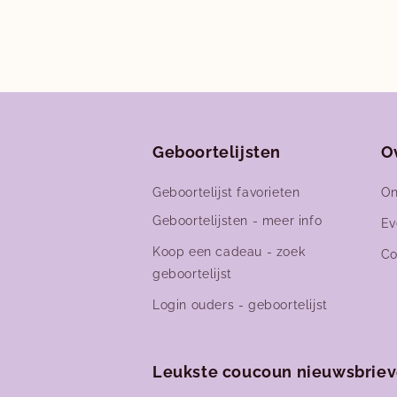
openen
in
i
modaal
Geboortelijsten
O
Geboortelijst favorieten
On
Geboortelijsten - meer info
Ev
Koop een cadeau - zoek
Co
geboortelijst
Login ouders - geboortelijst
Leukste coucoun nieuwsbrie