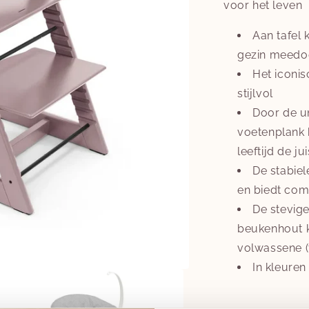
voor het leven
Aan tafel 
gezin meedoe
Het iconisc
stijlvol
​Door de u
voetenplank 
leeftijd de j
De stabiel
en biedt comf
De stevig
beukenhout k
volwassene (
In kleuren 