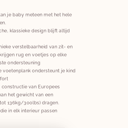
kan je baby meteen met het hele
n.​
he, klassieke design blijft altijd
nieke verstelbaarheid van zit- en
krijgen rug en voetjes op elke
uiste ondersteuning​
e voetenplank ondersteunt je kind
ort​
e constructie van Europees
an het gewicht van een
tot 136kg/300lbs) dragen.​
die in elk interieur passen ​