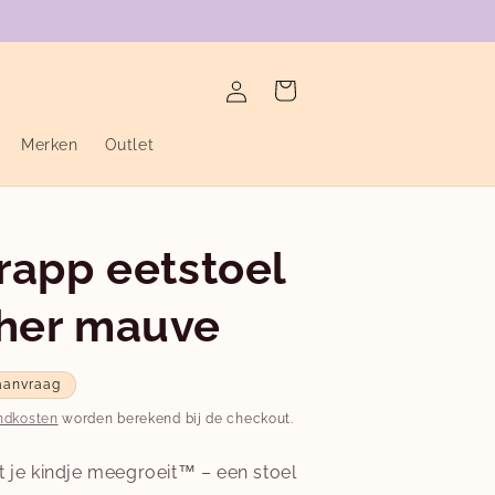
verzending binnen de twee werkdagen
Inloggen
Winkelwagen
Merken
Outlet
trapp eetstoel
ther mauve
aanvraag
ndkosten
worden berekend bij de checkout.
t je kindje meegroeit™ – een stoel