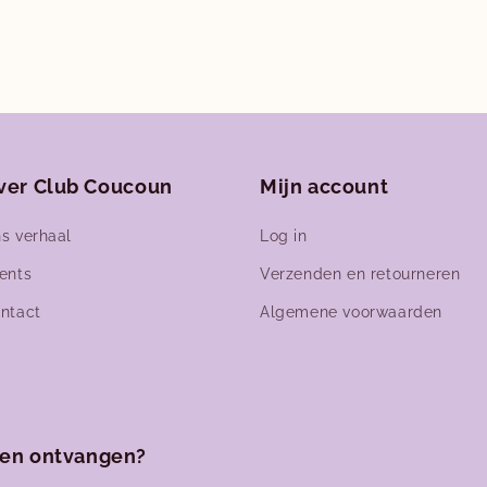
openen
n
modaal
ver Club Coucoun
Mijn account
s verhaal
Log in
ents
Verzenden en retourneren
ntact
Algemene voorwaarden
ven ontvangen?