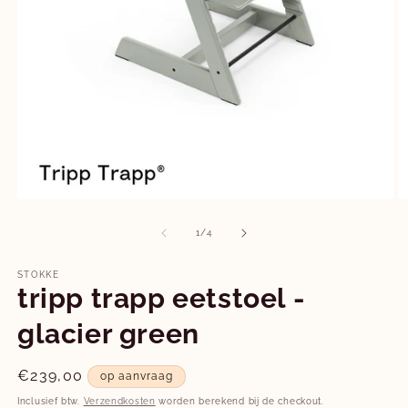
Media
M
1
2
openen
o
van
1
/
4
in
in
modaal
m
STOKKE
tripp trapp eetstoel -
glacier green
Normale
€239,00
op aanvraag
prijs
Inclusief btw.
Verzendkosten
worden berekend bij de checkout.