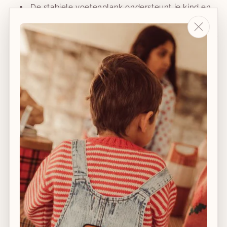
De stabiele voetenplank ondersteunt je kind en
biedt comfort​
De stevige constructie van Europees beukenhout
kan het gewicht van een volwassene (tot
136kg/300lbs) dragen.​
In kleuren die in elk interieur passen ​
Belangrijk informatie over ergonomie en gebruik van
de Tripp Trapp® stoel vind je hier.
Contacteer ons ivm de bestelling & de levertijd van de
Tripp trapp.