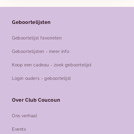
Nieuwe herfst-winter collecties in ons clubje &
nu ook
online
!
Geboortelijsten
Geboortelijst favorieten
Facebook
Instagram
Geboortelijsten - meer info
Koop een cadeau - zoek geboortelijst
Login ouders - geboortelijst
Over Club Coucoun
Ons verhaal
Events