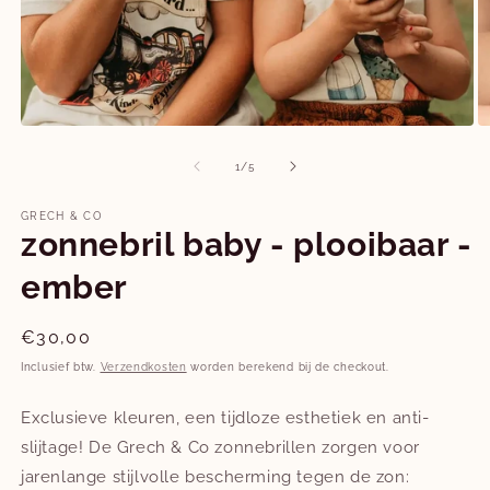
Media
M
1
2
openen
o
van
1
/
5
in
in
modaal
m
GRECH & CO
zonnebril baby - plooibaar -
ember
Normale
€30,00
prijs
Inclusief btw.
Verzendkosten
worden berekend bij de checkout.
Exclusieve kleuren, een tijdloze esthetiek en anti-
slijtage! De Grech & Co zonnebrillen zorgen voor
jarenlange stijlvolle bescherming tegen de zon: