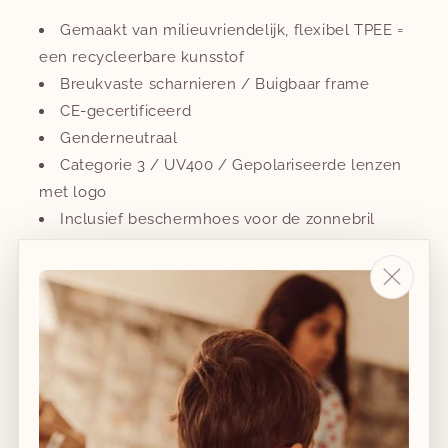
Gemaakt van milieuvriendelijk, flexibel TPEE =
een recycleerbare kunsstof
Breukvaste scharnieren / Buigbaar frame
CE-gecertificeerd
Genderneutraal
Categorie 3 / UV400 / Gepolariseerde lenzen
met logo
Inclusief beschermhoes voor de zonnebril
Maat
0-2Y
Aantal
Aantal
Aantal
verlagen
verhogen
voor
voor
Voorraad laag