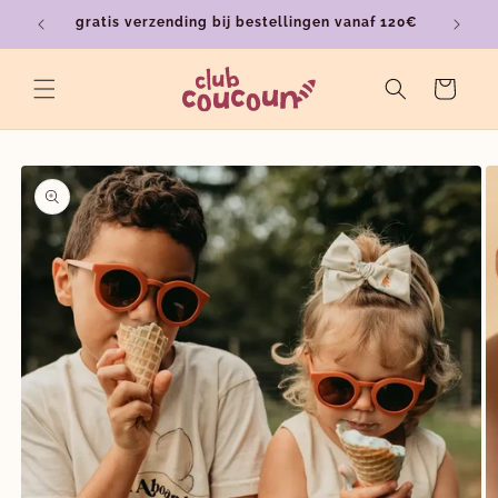
Meteen
gratis verzending bij bestellingen vanaf 120€
ver
naar de
content
Winkelwagen
a direct naar
roductinformatie