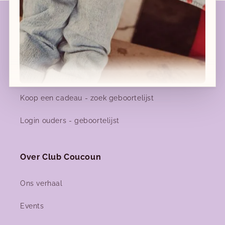
Geboortelijsten
Geboortelijst favorieten
Geboortelijsten - meer info
Koop een cadeau - zoek geboortelijst
Nieuwe collecties!
Login ouders - geboortelijst
Nieuwe herfst-winter collecties in ons clubje &
nu ook
online
!
Over Club Coucoun
Facebook
Instagram
Ons verhaal
Events