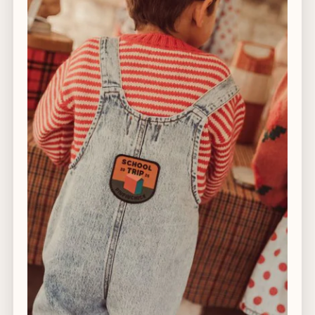
rondom. Speciaal geplaatste ventilatieopeningen in
de buitenkant van de autostoel zorgen ervoor dat de
warme lucht van je kind wegstroomt. Kies voor een
Plus Line-stoel voor extra meshstof die zes keer meer
ademend vermogen heeft dan conventionele
autostoelbekleding, wat zorgt voor extra ventilatie.
De in hoogte verstelbare hoofdsteun zorgt voor
veiligheid en comfort terwijl je kind zijn of haar
tienerjaren nadert. Flexibele zijvleugels bieden extra
ruimte wanneer dat nodig is.
Alle kleuren zijn te verkrijgen op bestelling. Zowel de
comfort als de plus uitvoering.
Aantal