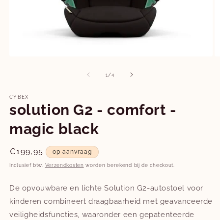
Media
M
1
2
openen
o
van
1
/
4
in
in
modaal
m
CYBEX
solution G2 - comfort -
magic black
Normale
€199,95
op aanvraag
prijs
Inclusief btw.
Verzendkosten
worden berekend bij de checkout.
De opvouwbare en lichte Solution G2-autostoel voor
kinderen combineert draagbaarheid met geavanceerde
veiligheidsfuncties, waaronder een gepatenteerde