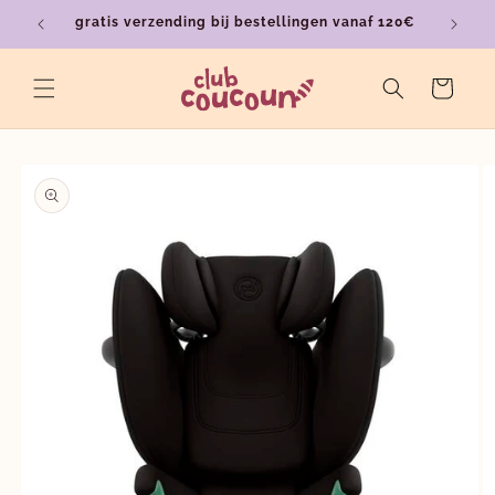
Meteen
gratis verzending bij bestellingen vanaf 120€
ver
naar de
content
Winkelwagen
a direct naar
roductinformatie