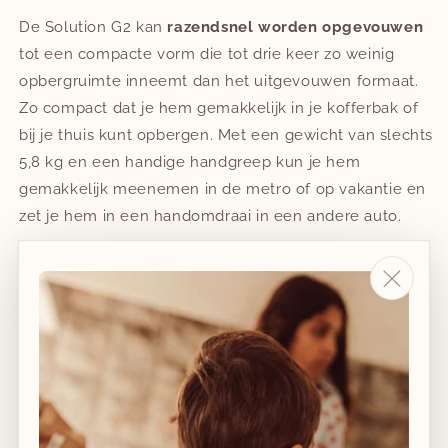
De Solution G2 kan
razendsnel worden opgevouwen
tot een compacte vorm die tot drie keer zo weinig
opbergruimte inneemt dan het uitgevouwen formaat.
Zo compact dat je hem gemakkelijk in je kofferbak of
bij je thuis kunt opbergen. Met een gewicht van slechts
5,8 kg en een handige handgreep kun je hem
gemakkelijk meenemen in de metro of op vakantie en
zet je hem in een handomdraai in een andere auto.
Dankzij een geïntegreerde energie-absorberende
buitenkant biedt het Linear Side-impact Protection
System Plus je kind tot 20% meer bescherming tegen
schokkrachten bij zijdelingse botsingen.
Optimaal ademend! Houd je kind koel op vochtige,
plakkerige dagen dankzij de ventilerende lucht