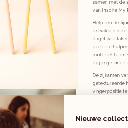
samen met de s
van Inspire My 
Help om de fijn
ontwikkelen die
dagelijkse taken
perfecte hulpm
motoriek te ont
bij jonge kinde
De zijkanten va
getextureerde 
vingerpositie t
controle te gar
ontworpen dat h
een verscheide
Nieuwe collect
oppakken voor t