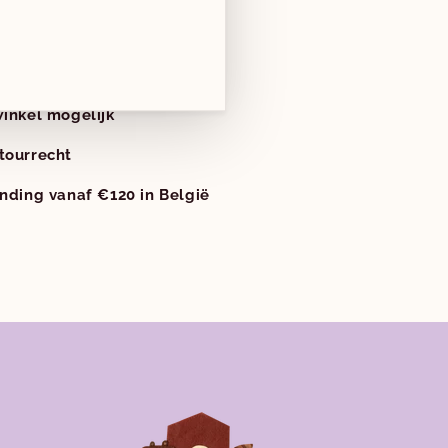
hikbaar bij
Club Coucoun
nnen 2 uur
s bekijken
winkel mogelijk
tourrecht
ending vanaf €120 in België