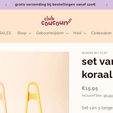
gratis verzending bij bestellingen vanaf 120€
SALES
Shop
Geboortelijsten
Hvid
Cadeaubon
INSPIRE MY PLAY
set va
koraa
Normale
€15,95
prijs
Inclusief btw.
Verze
Set van 3 tange