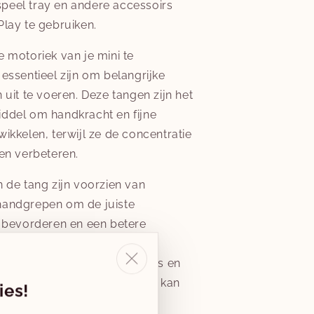
peel tray en andere accessoirs
Play te gebruiken.
e motoriek van je mini te
 essentieel zijn om belangrijke
 uit te voeren. Deze tangen zijn het
iddel om handkracht en fijne
wikkelen, terwijl ze de concentratie
ren verbeteren.
n de tang zijn voorzien van
handgrepen om de juiste
e bevorderen en een betere
anderen. Deze tang is zo
ij gemakkelijk te gebruiken is en
nheid aan kleine voorwerpen kan
ies!
el- en sorteeractiviteiten.