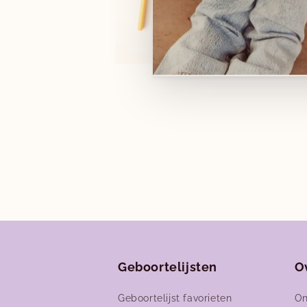
Media
4
openen
in
i
modaal
Geboortelijsten
O
Geboortelijst favorieten
On