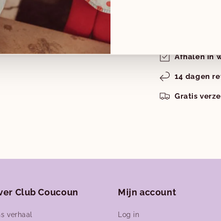
Afhaling is besc
Meestal klaar bi
Winkelgegeven
Media
Afhalen in 
5
openen
n
14 dagen re
modaal
Gratis verz
ver Club Coucoun
Mijn account
s verhaal
Log in