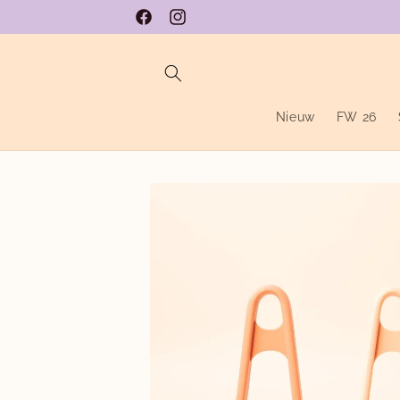
Meteen
naar de
Facebook
Instagram
content
Nieuw
FW 26
Ga direct naar
productinformatie