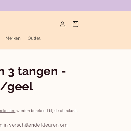
verzending binnen de twee werkdagen
Inloggen
Winkelwagen
Merken
Outlet
n 3 tangen -
l/geel
ndkosten
worden berekend bij de checkout.
n in verschillende kleuren om