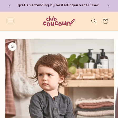
Meteen
gratis verzending bij bestellingen vanaf 120€
ver
naar de
content
Winkelwagen
a direct naar
roductinformatie