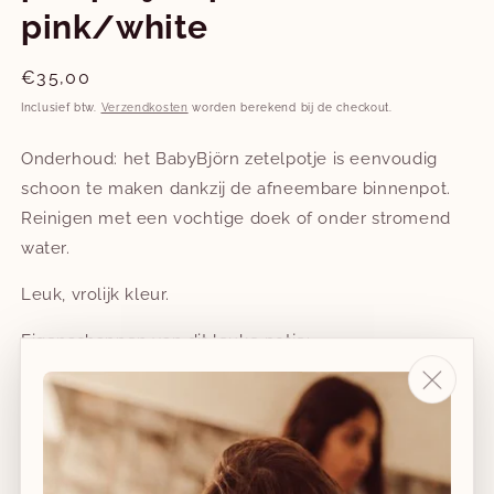
pink/white
Normale
€35,00
prijs
Inclusief btw.
Verzendkosten
worden berekend bij de checkout.
Onderhoud: het BabyBjörn zetelpotje is eenvoudig
schoon te maken dankzij de afneembare binnenpot.
Reinigen met een vochtige doek of onder stromend
water.
Leuk, vrolijk kleur.
Eigenschappen van dit leuke potje:
Gewicht: 540 gram.
Voorzien van een stevige rugsteun - heel
comfortabel voor jouw mini.
Spatbescherming.