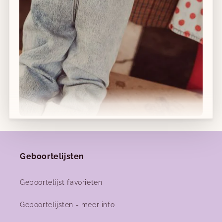
Winkelgegevens bekijken
Afhalen in winkel mogelijk
14 dagen retourrecht
Gratis verzending vanaf €120 in België
Nieuwe collecties!
Geboortelijsten
Nieuwe herfst-winter collecties in ons clubje &
nu ook
online
!
Geboortelijst favorieten
Geboortelijsten - meer info
Facebook
Instagram