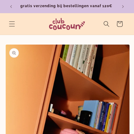
Meteen
gratis verzending bij bestellingen vanaf 120€
ver
naar de
content
Winkelwagen
a direct naar
roductinformatie