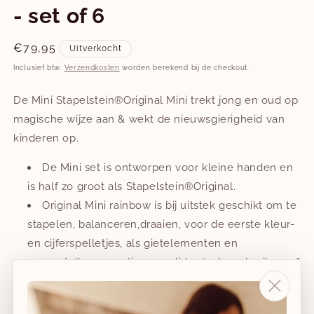
- set of 6
Normale
€79,95
Uitverkocht
prijs
Inclusief btw.
Verzendkosten
worden berekend bij de checkout.
De Mini Stapelstein®Original Mini trekt jong en oud op
magische wijze aan & wekt de nieuwsgierigheid van
kinderen op.
De Mini set is ontworpen voor kleine handen en
is half zo groot als Stapelstein®Original.
Original Mini rainbow is bij uitstek geschikt om te
stapelen, balanceren,draaien, voor de eerste kleur-
en cijferspelletjes, als gietelementen en
voorontelbare creatieve spelideeën te gebruiken-of
het nu in het water, zand,s neeuw, binnen of buiten
is.