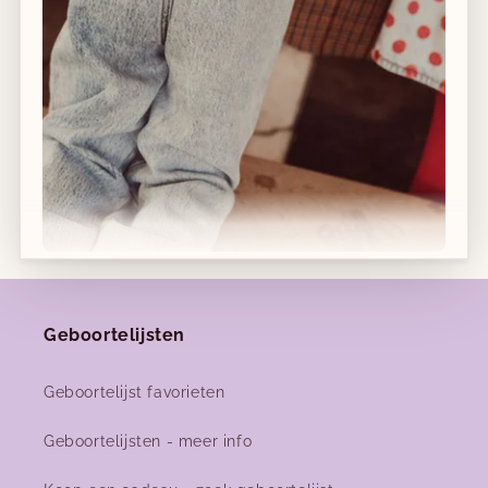
♥
Bewaar voor geboortelijst
Afhalen in winkel mogelijk
14 dagen retourrecht
Gratis verzending vanaf €120 in België
Nieuwe collecties!
Geboortelijsten
Nieuwe herfst-winter collecties in ons clubje &
nu ook
online
!
Geboortelijst favorieten
Geboortelijsten - meer info
Facebook
Instagram