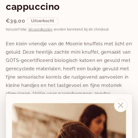
cappuccino
Normale
€39,00
Uitverkocht
prijs
Inclusief btw.
Verzendkosten
worden berekend bij de checkout.
Een klein vriendje van de Moonie knuffels met licht en
geluid. Deze heerlijk zachte mini knuffel, gemaakt van
GOTS-gecertificeerd biologisch katoen en gevuld met
gerecyclede materialen, heeft een buikje gevuld met
fijne sensorische korrels die rustgevend aanvoelen in
kleine handjes en het tastgevoel en fijne motoriek
stimuleren. Veilig voor pasgeborenen: zonder
pesticiden, toxische stoffen of GMO’s. Gemaakt in
Europa.
Knuffel: 100% biologisch katoen en v
ulling: 100% polyester.
Hoogte: 21 cm.