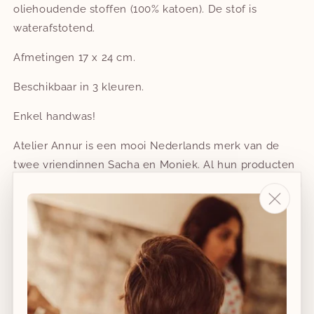
oliehoudende stoffen (100% katoen). De stof is
waterafstotend.
Afmetingen 17 x 24 cm.
Beschikbaar in 3 kleuren.
Enkel handwas!
Atelier Annur is een mooi Nederlands merk van de
twee vriendinnen Sacha en Moniek. Al hun producten
zijn ethisch geproduceerd, wat betekent dat ze worden
geproduceerd en gekocht op een manier die respect
toont voor de mensen die ze produceren en voor het
milieu. Een deel van de producten wordt bijna volledig
met de hand gemaakt.
Aantal