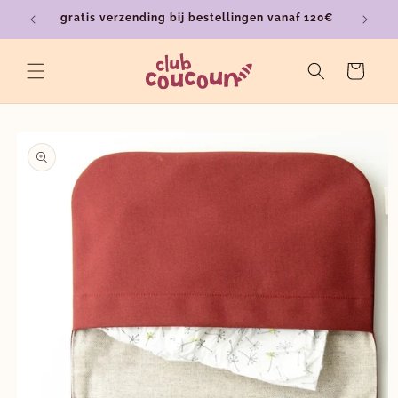
Meteen
gratis verzending bij bestellingen vanaf 120€
ver
naar de
content
Winkelwagen
a direct naar
roductinformatie