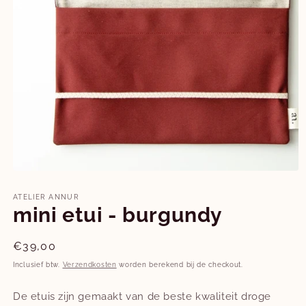
Media
1
openen
ATELIER ANNUR
in
mini etui - burgundy
modaal
Normale
€39,00
prijs
Inclusief btw.
Verzendkosten
worden berekend bij de checkout.
De etuis zijn gemaakt van de beste kwaliteit droge