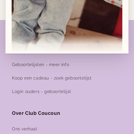
Geboortelijsten
Geboortelijst favorieten
Geboortelijsten - meer info
Nieuwe collecties!
Nieuwe herfst-winter collecties in ons clubje &
Koop een cadeau - zoek geboortelijst
nu ook
online
!
Login ouders - geboortelijst
Facebook
Instagram
Over Club Coucoun
Ons verhaal