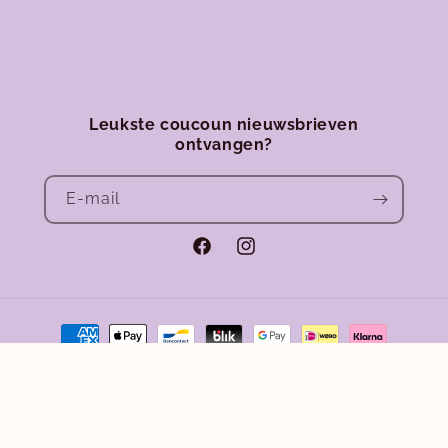
Leukste coucoun nieuwsbrieven
ontvangen?
E‑mail
Facebook
Instagram
Betaalmethoden
Terugbetalingsbeleid
Privacybeleid
© 2026,
Club Coucoun
Algemene voorwaarden
Verzendbeleid
Wettelijke kennisgeving