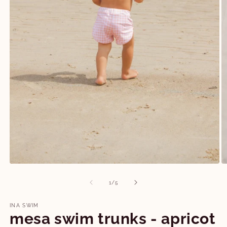
Media
M
1
2
openen
o
van
1
/
5
in
in
modaal
m
INA SWIM
mesa swim trunks - apricot