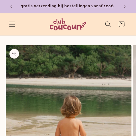
Meteen
gratis verzending bij bestellingen vanaf 120€
ver
naar de
content
Winkelwagen
a direct naar
roductinformatie