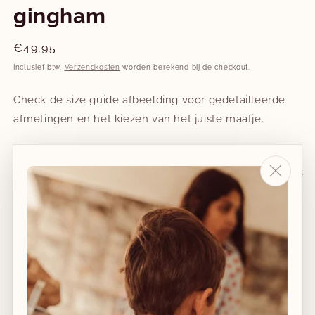
gingham
Normale
€49,95
prijs
Inclusief btw.
Verzendkosten
worden berekend bij de checkout.
Check de size guide afbeelding voor gedetailleerde
afmetingen en het kiezen van het juiste maatje.
Ina Swim is een Australisch merk dat inzet op 100%
duurzame en ethische geproduceerde zwemkledij voor
kleintjes.
Maat
6M
Aantal