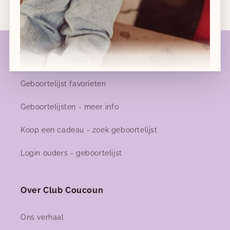
Geboortelijsten
Geboortelijst favorieten
Nieuwe collecties!
Geboortelijsten - meer info
Nieuwe herfst-winter collecties in ons clubje &
nu ook
online
!
Koop een cadeau - zoek geboortelijst
Login ouders - geboortelijst
Facebook
Instagram
Over Club Coucoun
Ons verhaal