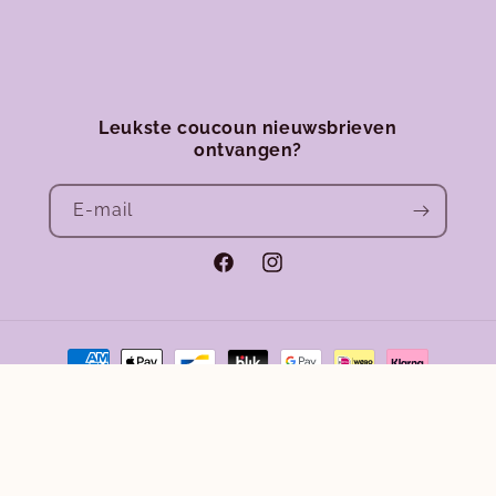
Leukste coucoun nieuwsbrieven
ontvangen?
E‑mail
Facebook
Instagram
Betaalmethoden
Terugbetalingsbeleid
Privacybeleid
© 2026,
Club Coucoun
Algemene voorwaarden
Verzendbeleid
Wettelijke kennisgeving