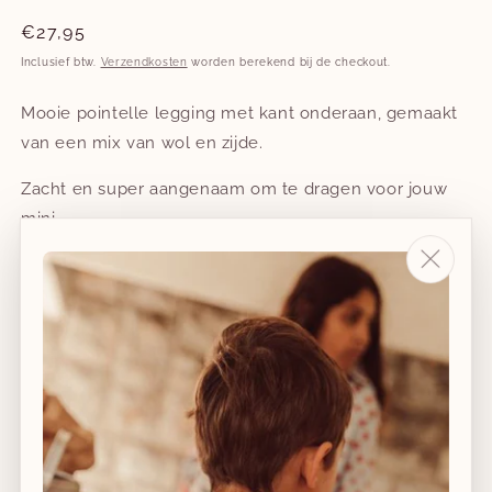
Normale
€27,95
prijs
Inclusief btw.
Verzendkosten
worden berekend bij de checkout.
Mooie pointelle legging met kant onderaan, gemaakt
van een mix van wol en zijde.
Zacht en super aangenaam om te dragen voor jouw
mini.
Combineer met dezelfde body voor een volledige
look.
Maat
60 (56-62 cm)
70 (68-74 cm)
Aantal