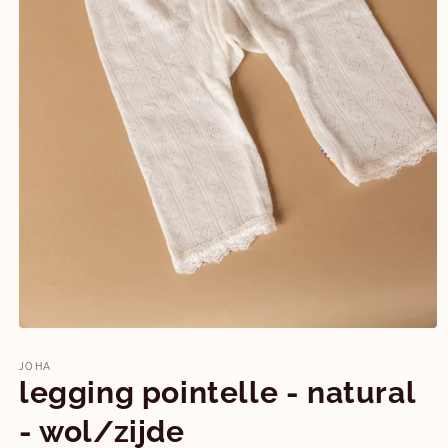
Media
1
openen
JOHA
in
legging pointelle - natural
modaal
- wol/zijde