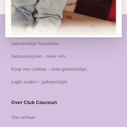
Geboortelijsten
Geboortelijst favorieten
Nieuwe collecties!
Geboortelijsten - meer info
Nieuwe herfst-winter collecties in ons clubje &
nu ook
online
!
Koop een cadeau - zoek geboortelijst
Login ouders - geboortelijst
Facebook
Instagram
Over Club Coucoun
Ons verhaal