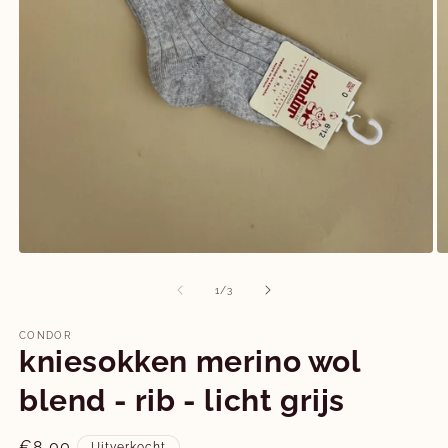
Media
M
1
2
openen
o
van
1
/
3
in
in
modaal
m
CONDOR
kniesokken merino wol
blend - rib - licht grijs
Normale
€8,00
Uitverkocht