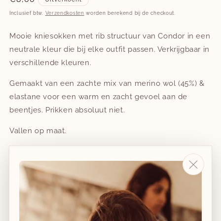
prijs
Inclusief btw.
Verzendkosten
worden berekend bij de checkout.
Mooie kniesokken met rib structuur van Condor in een
neutrale kleur die bij elke outfit passen. Verkrijgbaar in
verschillende kleuren.
Gemaakt van een zachte mix van merino wol (45%) &
elastane voor een warm en zacht gevoel aan de
beentjes. Prikken absoluut niet.
Vallen op maat.
Wasbaar op 30 graden.
Sizing:
Maat 2 = 2 (=1/2Y=19-22)
Maat 4 (=3/4Y=23-26)