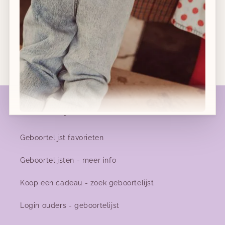
14 dagen retourrecht
Gratis verzending vanaf €120 in België
Geboortelijsten
Nieuwe collecties!
Geboortelijst favorieten
Nieuwe herfst-winter collecties in ons clubje &
Geboortelijsten - meer info
nu ook
online
!
Koop een cadeau - zoek geboortelijst
Login ouders - geboortelijst
Facebook
Instagram