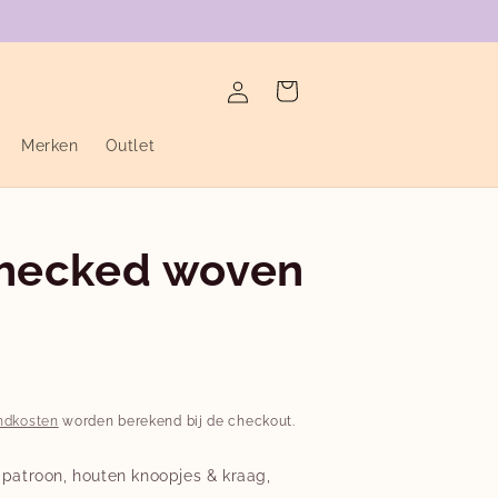
verzending binnen de twee werkdagen
Inloggen
Winkelwagen
Merken
Outlet
checked woven
ndkosten
worden berekend bij de checkout.
 patroon, houten knoopjes & kraag,