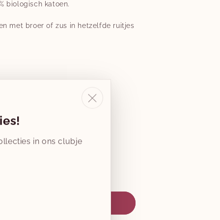
 biologisch katoen.
n met broer of zus in hetzelfde ruitjes
ies!
llecties in ons clubje
Aantal
verhogen
voor
g
kids
checked
woven
winkelwagen toevoegen
dress