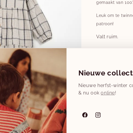
gemaakt van 100%
Leuk om te twinne
patroon!
Valt ruim.
Maat
6Y
Nieuwe collect
Aantal
Nieuwe herfst-winter co
Aantal
& nu ook
online
!
verlagen
voor
Voorraad laa
kids
checked
Facebook
Instagram
woven
Aan 
dress