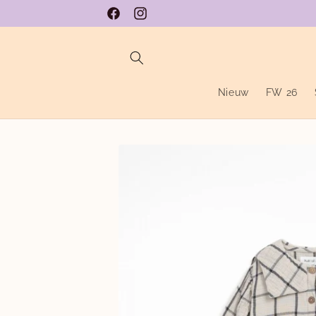
Meteen
naar de
Facebook
Instagram
content
Nieuw
FW 26
Ga direct naar
productinformatie