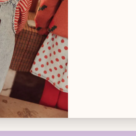
♥
B
Afhaling is besc
Meestal klaar bi
Winkelgegeven
Afhalen in 
14 dagen re
Gratis verz