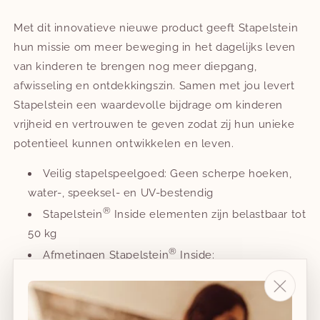
Met dit innovatieve nieuwe product geeft Stapelstein
hun missie om meer beweging in het dagelijks leven
van kinderen te brengen nog meer diepgang,
afwisseling en ontdekkingszin. Samen met jou levert
Stapelstein een waardevolle bijdrage om kinderen
vrijheid en vertrouwen te geven zodat zij hun unieke
potentieel kunnen ontwikkelen en leven.
Veilig stapelspeelgoed: Geen scherpe hoeken,
water-, speeksel- en UV-bestendig
®
Stapelstein
Inside elementen zijn belastbaar tot
50 kg
®
Afmetingen Stapelstein
Inside:
Inside S: gewicht = 12 g, diameter = 93,5 mm,
hoogte = 42,2 mm
Inside M: gewicht = 38,4 g, diameter = 155,6 mm,