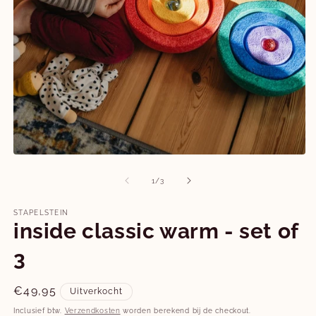
M
Media
2
1
o
openen
van
1
/
3
in
in
m
modaal
STAPELSTEIN
inside classic warm - set of
3
Normale
€49,95
Uitverkocht
prijs
Inclusief btw.
Verzendkosten
worden berekend bij de checkout.