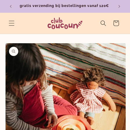
Meteen
gratis verzending bij bestellingen vanaf 120€
ver
naar de
content
Winkelwagen
a direct naar
roductinformatie