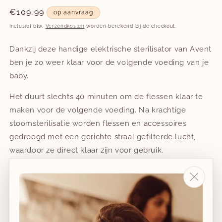
Normale
€109,99
op aanvraag
prijs
Inclusief btw.
Verzendkosten
worden berekend bij de checkout.
Dankzij deze handige elektrische sterilisator van Avent
ben je zo weer klaar voor de volgende voeding van je
baby.
Het duurt slechts 40 minuten om de flessen klaar te
maken voor de volgende voeding. Na krachtige
stoomsterilisatie worden flessen en accessoires
gedroogd met een gerichte straal gefilterde lucht,
waardoor ze direct klaar zijn voor gebruik.
Deze hoogwaardige elektrische sterilisator doet meer
dan alleen flessen schoonmaken en bacteriën doden.
De sterilisator kan tevens worden gebruikt om
borstkolven, fopspenen, bestek, babyflessen en