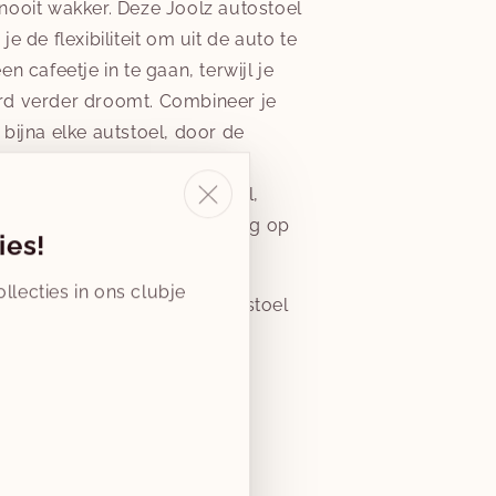
nooit wakker. Deze Joolz autostoel
e de flexibiliteit om uit de auto te
n cafeetje in te gaan, terwijl je
d verder droomt. Combineer je
bijna elke autstoel, door de
t onderstel van je Joolz
bevestigen. Klik de autostoel,
apende baby, snel en eenvoudig op
ies!
en je bent klaar om te gaan.
llecties in ons clubje
et de Joolz Day5 & een autostoel
lk merk).
Aantal
verhogen
voor
raad