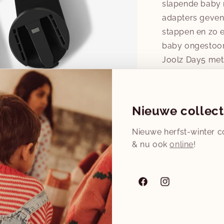
slapende baby 
adapters geven j
stappen en zo ee
baby ongestoor
Joolz Day5 met 
adapters aan he
kinderwagen te 
inclusief je sl
Nieuwe collect
je kinderwagen 
Nieuwe herfst-winter co
Te gebruiken m
& nu ook
online
!
(om het even we
Aantal
Facebook
Instagram
Aantal
verlagen
voor
Niet op voor