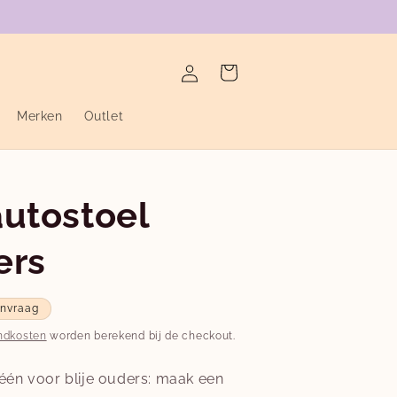
verzending binnen de twee werkdagen
Inloggen
Winkelwagen
Merken
Outlet
autostoel
ers
anvraag
ndkosten
worden berekend bij de checkout.
én voor blije ouders: maak een