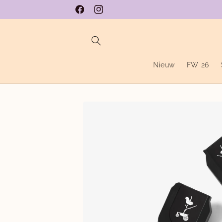
Meteen
naar de
Facebook
Instagram
content
Nieuw
FW 26
Ga direct naar
productinformatie