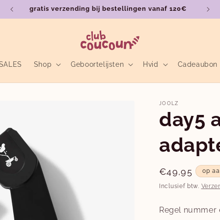
gratis verzending bij bestellingen vanaf 120€
SALES
Shop
Geboortelijsten
Hvid
Cadeaubon
JOOLZ
day5 
adapt
Normale
€49,95
op a
prijs
Inclusief btw.
Verze
Regel nummer é