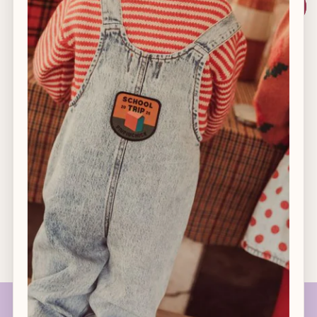
linnen
linnen
Aan winkelwagen toevoegen
♥
Bewaar voor geboortelijst
Afhaling is beschikbaar bij
Club Coucoun
Meestal klaar binnen 2 uur
Winkelgegevens bekijken
Afhalen in winkel mogelijk
14 dagen retourrecht
Gratis verzending vanaf €120 in België