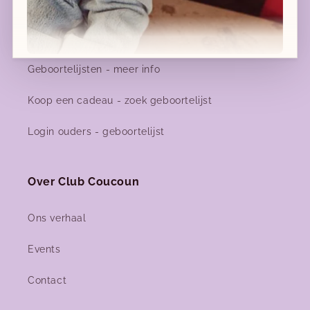
Geboortelijsten
Geboortelijst favorieten
Geboortelijsten - meer info
Nieuwe collecties!
Koop een cadeau - zoek geboortelijst
Nieuwe herfst-winter collecties in ons clubje &
nu ook
online
!
Login ouders - geboortelijst
Over Club Coucoun
Facebook
Instagram
Ons verhaal
Events
Contact