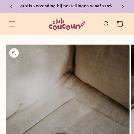
Meteen
gratis verzending bij bestellingen vanaf 120€
ver
naar de
content
Winkelwagen
a direct naar
roductinformatie