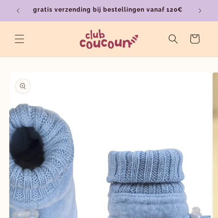
Meteen
gratis verzending bij bestellingen vanaf 120€
ver
naar de
content
Winkelwagen
a direct naar
roductinformatie