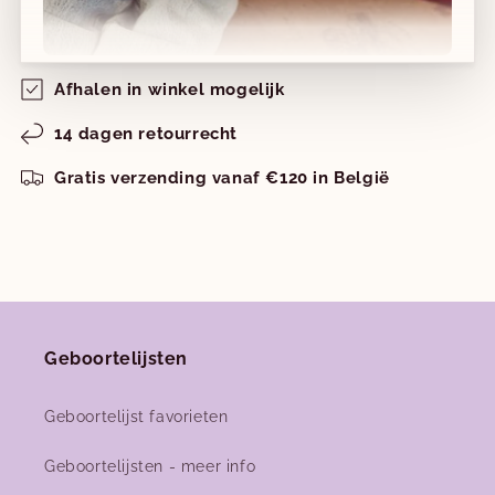
Meestal klaar binnen 2 uur
Winkelgegevens bekijken
Afhalen in winkel mogelijk
Nieuwe collecties!
14 dagen retourrecht
Nieuwe herfst-winter collecties in ons clubje &
Gratis verzending vanaf €120 in België
nu ook
online
!
Facebook
Instagram
Geboortelijsten
Geboortelijst favorieten
Geboortelijsten - meer info