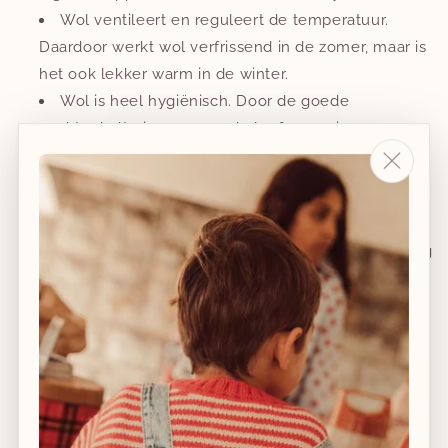
Wol ventileert en reguleert de temperatuur.
Daardoor werkt wol verfrissend in de zomer, maar is
het ook lekker warm in de winter.
Wol is heel hygiënisch. Door de goede
vochtgehalte is geen goede leefomgeving voor
bacteriën of huismijt. Omdat wol de
luchtvochtigheid zelf reguleert kan er geen klimaat
ontstaan waarin schimmels kunnen leven.
Beschikbaar in 3 maten en 3 kleuren. De slofjes zijn erg
rekbaar, waardoor ze lang kunnen gedragen worden.
60 = 9,5 cm (afmeting binnenkant)
70 = 11 cm (afmeting binnenkant)
80 = 12 cm (afmeting binnenkant)