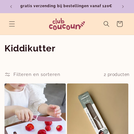
Meteen
gratis verzending bij bestellingen vanaf 120€
ver
naar de
content
Winkelwagen
C
Kiddikutter
o
l
Filteren en sorteren
2 producten
l
e
c
t
i