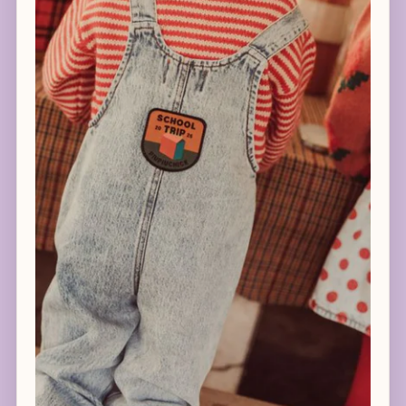
Login ouders - geboortelijst
Over Club Coucoun
Ons verhaal
Events
Contact
Mijn account
Log in
Verzenden en retourneren