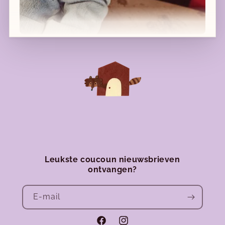
Algemene voorwaarden
Nieuwe collecties!
Nieuwe herfst-winter collecties in ons clubje &
nu ook
online
!
Facebook
Instagram
Leukste coucoun nieuwsbrieven
ontvangen?
E‑mail