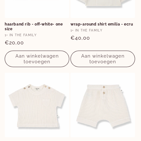
Opties
haarband rib - off-white- one
wrap-around shirt emilia - ecru
size
1M
Verkoper:
1+ IN THE FAMILY
Verkoper:
1+ IN THE FAMILY
Normale
€40,00
Normale
€20,00
prijs
prijs
Aan winkelwagen
Aan winkelwagen
toevoegen
toevoegen
Opties
Opties