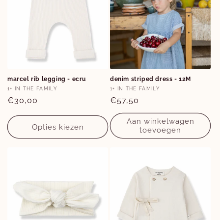
Opties
Opties
marcel rib legging - ecru
denim striped dress - 12M
6M
9M
12M
Verkoper:
Verkoper:
1+ IN THE FAMILY
1+ IN THE FAMILY
Normale
€30,00
Normale
€57,50
prijs
prijs
Aan winkelwagen
Opties kiezen
toevoegen