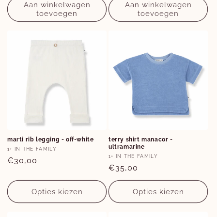
Aan winkelwagen
Aan winkelwagen
toevoegen
toevoegen
Opties
Opties
marti rib legging - off-white
terry shirt manacor -
ultramarine
3M
6M
9M
2Y
6M
18M
Verkoper:
1+ IN THE FAMILY
Verkoper:
1+ IN THE FAMILY
Normale
€30,00
Normale
€35,00
prijs
prijs
Opties kiezen
Opties kiezen