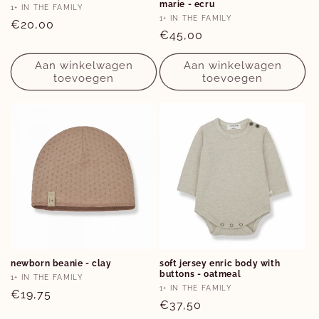
marie - ecru
9M
Verkoper:
1+ IN THE FAMILY
Verkoper:
1+ IN THE FAMILY
Normale
€20,00
Normale
€45,00
prijs
prijs
Aan winkelwagen
Aan winkelwagen
toevoegen
toevoegen
Opties
Opties
newborn beanie - clay
soft jersey enric body with
buttons - oatmeal
1-3M
12M
Verkoper:
1+ IN THE FAMILY
Verkoper:
1+ IN THE FAMILY
Normale
€19,75
Normale
€37,50
prijs