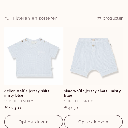
e
:
Filteren en sorteren
37 producten
Opties
Opties
delion waffle jersey shirt -
sime waffle jersey short - misty
misty blue
blue
6M
12M
18M
3M
12M
18M
2Y
Verkoper:
Verkoper:
1+ IN THE FAMILY
1+ IN THE FAMILY
Normale
€42,50
Normale
€40,00
prijs
prijs
Opties kiezen
Opties kiezen