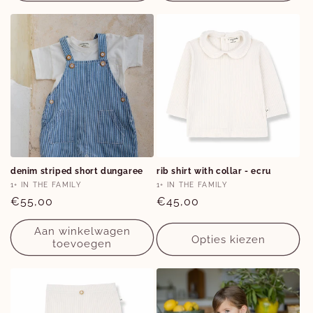
Opties
Opties
denim striped short dungaree
rib shirt with collar - ecru
12M
1M
3M
9M
12M
Verkoper:
Verkoper:
1+ IN THE FAMILY
1+ IN THE FAMILY
Normale
€55,00
Normale
€45,00
prijs
prijs
Aan winkelwagen
Opties kiezen
toevoegen