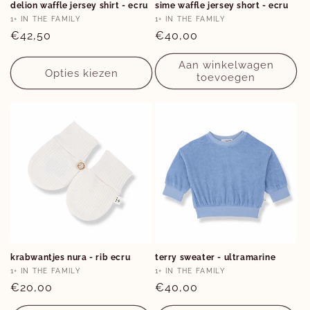
delion waffle jersey shirt - ecru
sime waffle jersey short - ecru
6M
3M
6M
Verkoper:
Verkoper:
1+ IN THE FAMILY
1+ IN THE FAMILY
Normale
€42,50
Normale
€40,00
prijs
prijs
Aan winkelwagen
Opties kiezen
toevoegen
Opties
Opties
krabwantjes nura - rib ecru
terry sweater - ultramarine
0-1M
9M
Verkoper:
Verkoper:
1+ IN THE FAMILY
1+ IN THE FAMILY
Normale
€20,00
Normale
€40,00
prijs
prijs