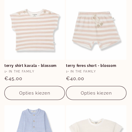
Opties
Opties
terry shirt kavala - blossom
terry feres short - blossom
6M
9M
6M
9M
Verkoper:
Verkoper:
1+ IN THE FAMILY
1+ IN THE FAMILY
Normale
€45,00
Normale
€40,00
prijs
prijs
Opties kiezen
Opties kiezen