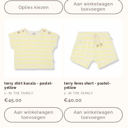
prijs
Aan winkelwagen
Facebook
Instagram
Opties kiezen
toevoegen
Opties
Opties
terry shirt kavala - pastel-
terry feres short - pastel-
yellow
yellow
6M
6M
Verkoper:
Verkoper:
1+ IN THE FAMILY
1+ IN THE FAMILY
Normale
€45,00
Normale
€40,00
prijs
prijs
Aan winkelwagen
Aan winkelwagen
toevoegen
toevoegen