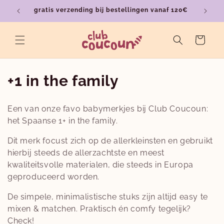
Meteen
gratis verzending bij bestellingen vanaf 120€
ver
naar de
content
Winkelwagen
C
+1 in the family
o
Een van onze favo babymerkjes bij Club Coucoun:
l
het Spaanse 1+ in the family.
l
Dit merk focust zich op de allerkleinsten en gebruikt
hierbij steeds de allerzachtste en meest
e
kwaliteitsvolle materialen, die steeds in Europa
c
geproduceerd worden.
t
De simpele, minimalistische stuks zijn altijd easy te
mixen & matchen. Praktisch én comfy tegelijk?
i
Check!