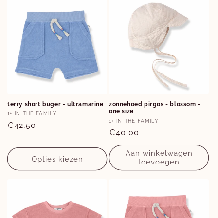
Opties
terry short buger - ultramarine
zonnehoed pirgos - blossom -
one size
6M
18M
Verkoper:
1+ IN THE FAMILY
Verkoper:
1+ IN THE FAMILY
Normale
€42,50
Normale
€40,00
prijs
prijs
Aan winkelwagen
Opties kiezen
toevoegen