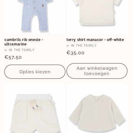
Opties
Opties
cambrils rib onesie -
terry shirt manacor - off-white
ultramarine
9M
12M
2Y
Verkoper:
1+ IN THE FAMILY
Verkoper:
1+ IN THE FAMILY
Normale
€35,00
Normale
€57,50
prijs
prijs
Aan winkelwagen
Opties kiezen
toevoegen