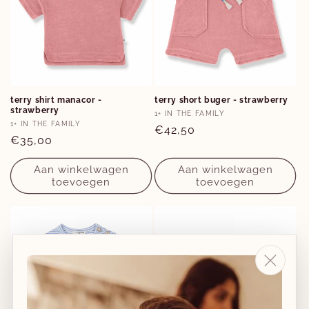
Opties
Opties
terry shirt manacor -
terry short buger - strawberry
strawberry
3M
3M
Verkoper:
1+ IN THE FAMILY
Verkoper:
1+ IN THE FAMILY
Normale
€42,50
Normale
€35,00
prijs
prijs
Aan winkelwagen
Aan winkelwagen
toevoegen
toevoegen