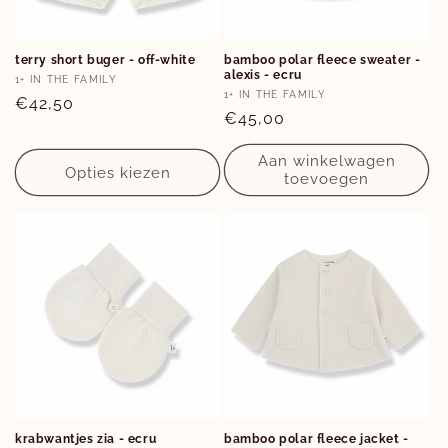
Opties
Opties
terry short buger - off-white
bamboo polar fleece sweater -
alexis - ecru
2Y
3Y
18M
Verkoper:
1+ IN THE FAMILY
Verkoper:
1+ IN THE FAMILY
Normale
€42,50
Normale
€45,00
prijs
prijs
Aan winkelwagen
Opties kiezen
toevoegen
Opties
krabwantjes zia - ecru
bamboo polar fleece jacket -