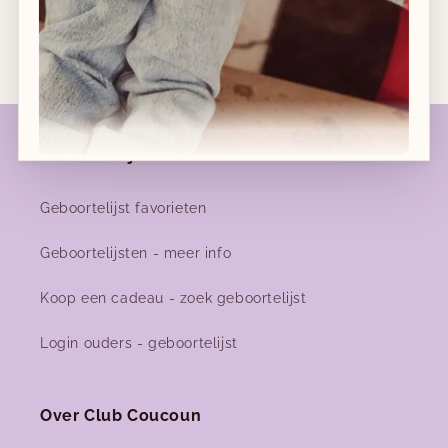
Geboortelijsten
Nieuwe collecties!
Geboortelijst favorieten
Nieuwe herfst-winter collecties in ons clubje &
Geboortelijsten - meer info
nu ook
online
!
Koop een cadeau - zoek geboortelijst
Login ouders - geboortelijst
Facebook
Instagram
Over Club Coucoun