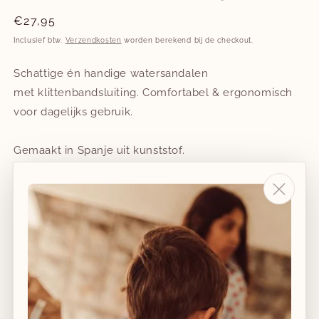
Normale
€27,95
prijs
Inclusief btw.
Verzendkosten
worden berekend bij de checkout.
Schattige én handige watersandalen
met klittenbandsluiting. Comfortabel & ergonomisch
voor dagelijks gebruik.
Gemaakt in Spanje uit kunststof.
Met uitneembare binnenzool.
Tailleert ruim. We adviseren een maatje kleiner dan
gebruikelijk te nemen.
Schoenmaat
21
23
24
26
27
29