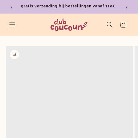
Meteen
gratis verzending bij bestellingen vanaf 120€
ver
naar de
content
Winkelwagen
a direct naar
roductinformatie