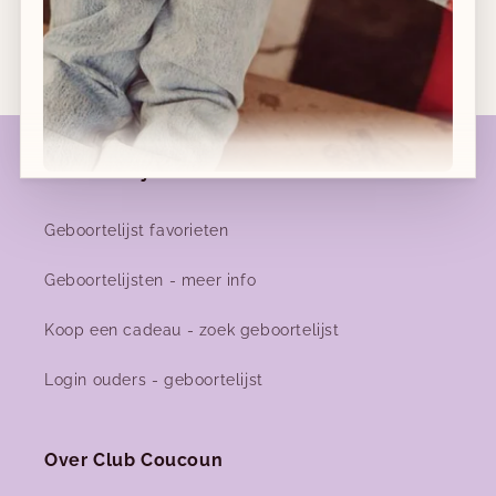
Geboortelijsten
Nieuwe collecties!
Geboortelijst favorieten
Nieuwe herfst-winter collecties in ons clubje &
Geboortelijsten - meer info
nu ook
online
!
Koop een cadeau - zoek geboortelijst
Login ouders - geboortelijst
Facebook
Instagram
Over Club Coucoun