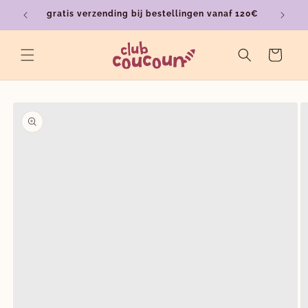
Meteen
gratis verzending bij bestellingen vanaf 120€
ver
naar de
content
Winkelwagen
a direct naar
roductinformatie