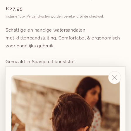
Normale
€27,95
prijs
Inclusief btw.
Verzendkosten
worden berekend bij de checkout.
Schattige én handige watersandalen
met klittenbandsluiting. Comfortabel & ergonomisch
voor dagelijks gebruik.
Gemaakt in Spanje uit kunststof.
Met uitneembare binnenzool.
Tailleert ruim. We adviseren een maatje kleiner dan
gebruikelijk te nemen.
Schoenmaat
21
23
24
26
27
29