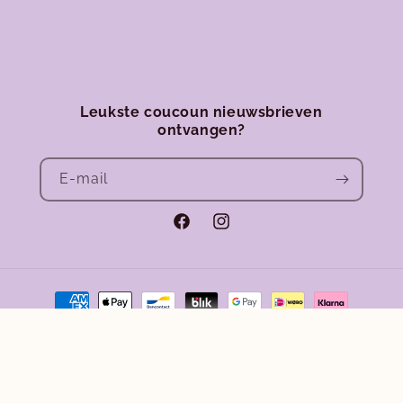
Leukste coucoun nieuwsbrieven
ontvangen?
E‑mail
Facebook
Instagram
Betaalmethoden
Terugbetalingsbeleid
Privacybeleid
© 2026,
Club Coucoun
Algemene voorwaarden
Verzendbeleid
Wettelijke kennisgeving