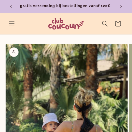
Meteen
gratis verzending bij bestellingen vanaf 120€
ver
naar de
content
Winkelwagen
a direct naar
roductinformatie