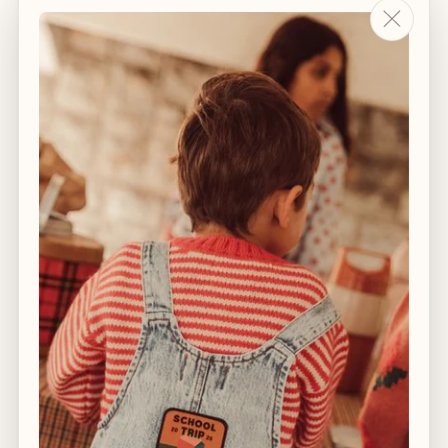
Veiligheid eerst – SGS-gecertificeerd volgens
internationale veiligheidsnormen.
Doordacht ontwerp – Een creatieve samenwerking van
functionaliteit en stijl.
Kenmerken van deze drager:
Geschikt voor kinderen van 9 maanden - 4 jaar (max.
20 kg).
De zitting is gemaakt van 100% katoen
De zwarte riem is 100% nylon.
De zwarte clip 100% pu
De drager heeft gouden details in de logo's.