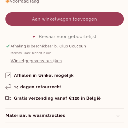
voor
voor
Voorraad laag
nu ook
online
!
peuterdrager
peuterdrager
-
-
verschillende
verschillende
Aan winkelwagen toevoegen
kleuren
kleuren
Facebook
Instagram
♥
Bewaar voor geboortelijst
Afhaling is beschikbaar bij
Club Coucoun
Meestal klaar binnen 2 uur
Winkelgegevens bekijken
Afhalen in winkel mogelijk
14 dagen retourrecht
Gratis verzending vanaf €120 in België
Materiaal & wasinstructies