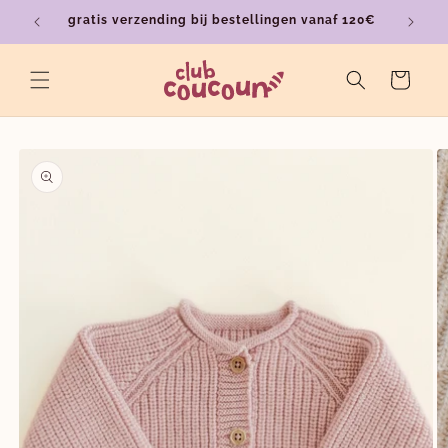
Meteen
gratis verzending bij bestellingen vanaf 120€
ver
naar de
content
Winkelwagen
a direct naar
roductinformatie