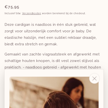
Normale
€75,95
prijs
Inclusief btw.
Verzendkosten
worden berekend bij de checkout.
Deze cardigan is naadloos in één stuk gebreid, wat
zorgt voor uitzonderlijk comfort voor je baby. De
elastische halslijn, met een subtiel rekbaar draadje,
biedt extra stretch en gemak.
Gemaakt van zachte visgraatsteek en afgewerkt met
schattige houten knopen, is dit vest zowel stijlvol als
praktisch. - naadloos gebreid - afgewerkt met houten
knoopjes uit Europa - 100% Italiaanse extrafine
merinowol (Oeko-Tex, mulesing free) - gemaakt in
België in een klein familiebedrijf, afgewerkt in een
sociale werkplaats - merinowol kriebelt niet, is
ademend en antibacterieel, waardoor het perfect is
voor kinderen met eczeem of een gevoelige huid.