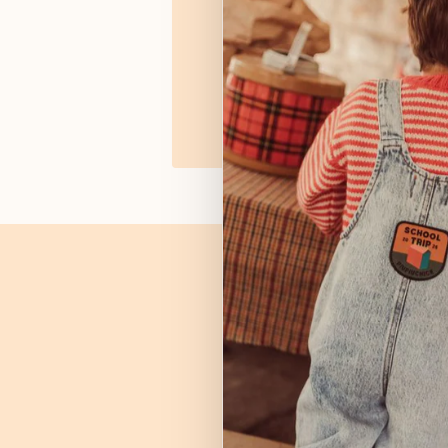
Geboortelijsten enkel op
Afspraak maken
Vragen? Stu
Naam
Telefoonnum