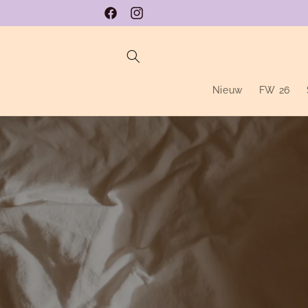
Meteen
naar de
Facebook
Instagram
content
Nieuw
FW 26