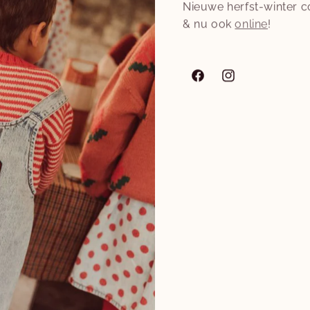
 afspraak
Nieuwe herfst-winter co
& nu ook
online
!
Facebook
Instagram
ur ons een berichtje
E‑mail
*
mer