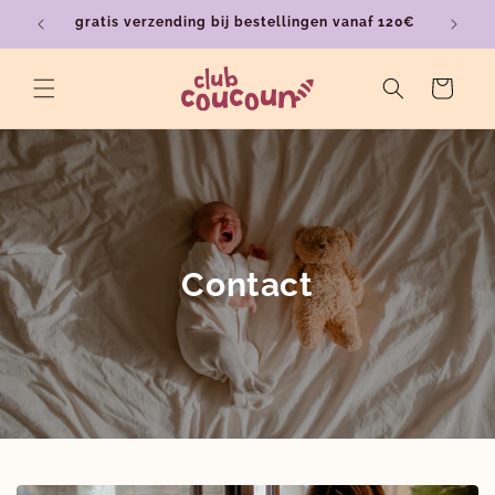
Meteen
gratis verzending bij bestellingen vanaf 120€
ver
naar de
content
Winkelwagen
Contact