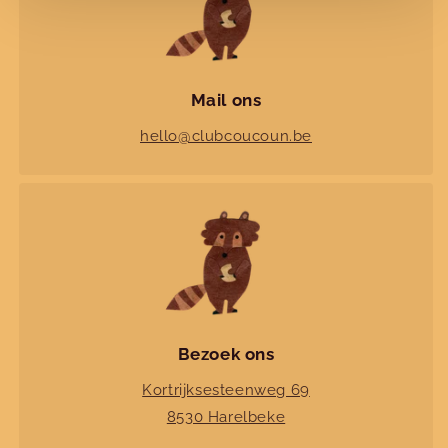
Nieuwe collecties!
Nieuwe herfst-winter collecties in ons clubje &
nu ook
online
!
Mail ons
hello@clubcoucoun.be
Facebook
Instagram
Bezoek ons
Kortrijksesteenweg 69
8530 Harelbeke