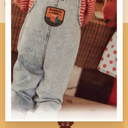
Sturen
Bel ons
Bel:
+32 56 68 06 21
of
+32 471 18 52 98