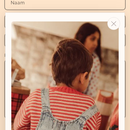
Naam
E‑mail
*
Telefoonnummer
Reactie