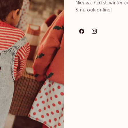
 afspraak
Nieuwe herfst-winter co
& nu ook
online
!
Facebook
Instagram
ur ons een berichtje
E‑mail
*
mer