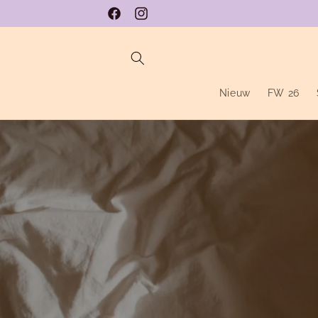
Meteen
naar de
Facebook
Instagram
content
Nieuw
FW 26