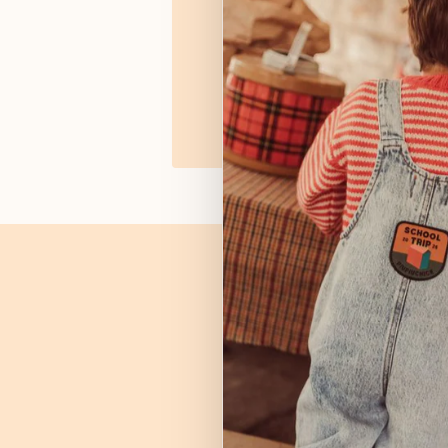
Geboortelijsten enkel op
Afspraak maken
Vragen? Stu
Naam
Telefoonnum