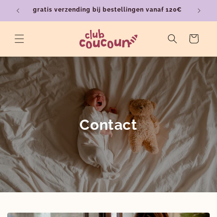
Meteen
gratis verzending bij bestellingen vanaf 120€
ver
naar de
content
Winkelwagen
Contact