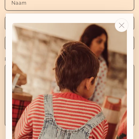
Naam
E‑mail
*
Telefoonnummer
Reactie