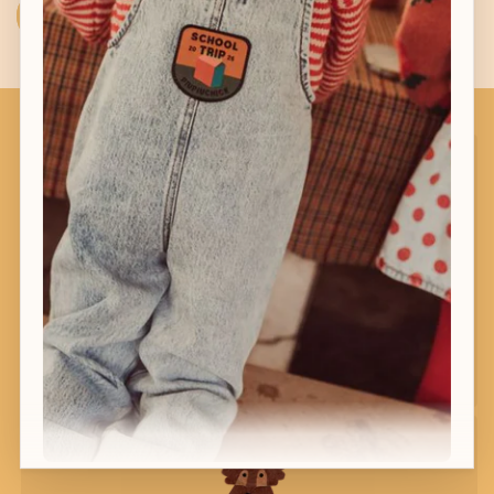
Sturen
Bel ons
Bel:
+32 56 68 06 21
of
+32 471 18 52 98