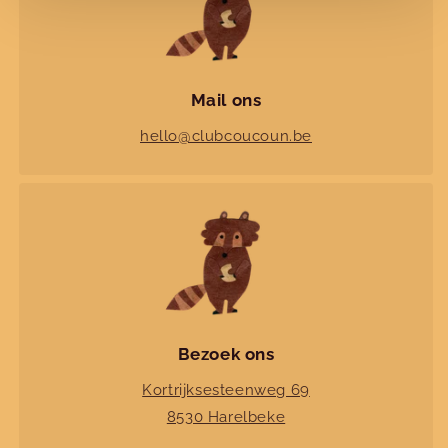
Nieuwe collecties!
Nieuwe herfst-winter collecties in ons clubje &
nu ook
online
!
Mail ons
hello@clubcoucoun.be
Facebook
Instagram
Bezoek ons
Kortrijksesteenweg 69
8530 Harelbeke